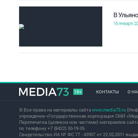
В Ульян
16 января 2
18+
КОНТАКТЫ
О НА
© Все права на материалы сайта
www.media73.ru
(Инф
учреждение «Государственная корпорация СМИ «Меди
Перепечатка (целиком или частями) материалов сайт
по телефону +7 (8422) 30-19-39.
Свидетельство ИА № ФС 77 - 43957 от 22.02.2011 вы