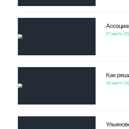
Ассоциа
27 марта 20
Как реш
26 марта 20
Ульянов