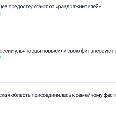
цев предостерегают от «раздолжнителей»
6
России ульяновцы повысили свою финансовую г
6
ская область присоединилась к семейному фест