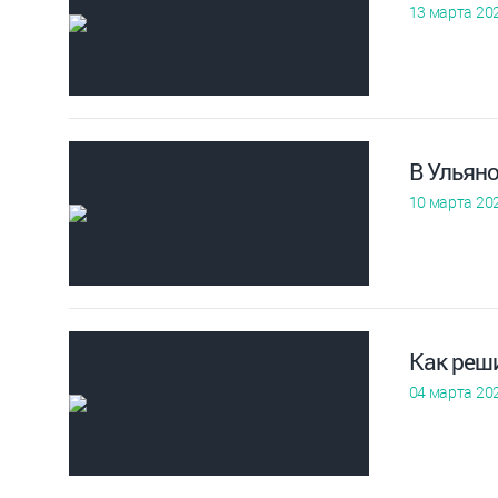
13 марта 20
В Ульян
10 марта 20
Как реш
04 марта 20