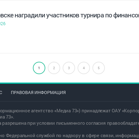
овске наградили участников турнира по финансо
026
1
2
3
4
5
С
ПРАВОВАЯ ИНФОРМАЦИЯ
ормационное агентство «Медиа 73») принадлежат ОАУ «Корпор
а 73».
а разрешена при условии письменного согласия правообладат
дано Федеральной службой по надзору в сфере связи, информ