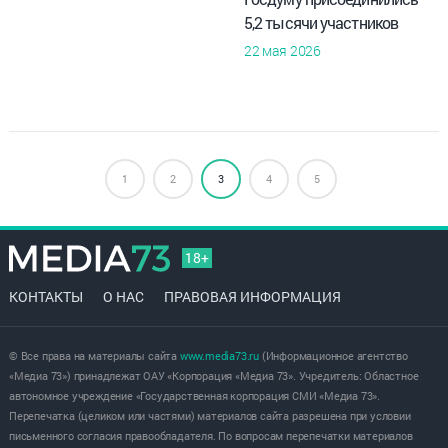
5,2 тысячи участников
22 мая 2026
1
2
3
4
5
18+
КОНТАКТЫ
О НАС
ПРАВОВАЯ ИНФОРМАЦИЯ
© Все права на материалы сайта
www.media73.ru
(Информационное агентство
«Медиа 73») принадлежат ОАУ «Корпорация «Медиа 73». Учредитель: Областное
автономное учреждение «Государственная корпорация СМИ «Медиа 73».
Перепечатка (целиком или частями) материалов сайта разрешена при условии
письменного согласия правообладателя. По вопросам перепечатки материалов