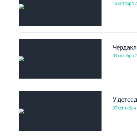
18 октября 
Чердакл
03 октября 
У детса
05 сентября