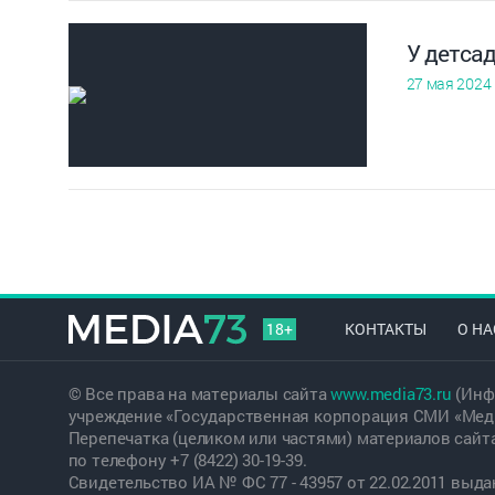
У детсад
27 мая 2024
18+
КОНТАКТЫ
О НА
© Все права на материалы сайта
www.media73.ru
(Инф
учреждение «Государственная корпорация СМИ «Меди
Перепечатка (целиком или частями) материалов сайт
по телефону +7 (8422) 30-19-39.
Свидетельство ИА № ФС 77 - 43957 от 22.02.2011 вы