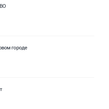
СВО
Новом городе
т