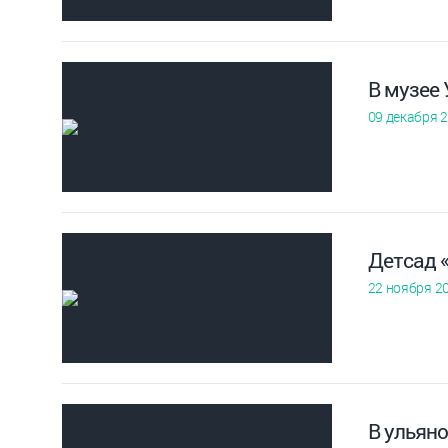
В музее
09 декабря 
Детсад 
22 ноября 2
В ульян