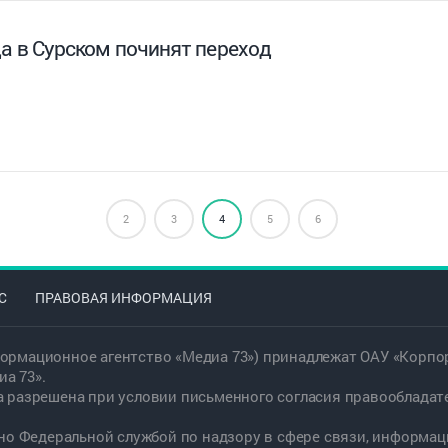
а в Сурском починят переход
2
3
4
5
6
С
ПРАВОВАЯ ИНФОРМАЦИЯ
ормационное агентство «Медиа 73») принадлежат ОАУ «Корпор
а 73».
а разрешена при условии письменного согласия правообладат
дано Федеральной службой по надзору в сфере связи, информ