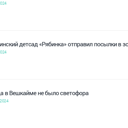
2024
инский детсад «Рябинка» отправил посылки в з
2024
да в Вешкайме не было светофора
 2024