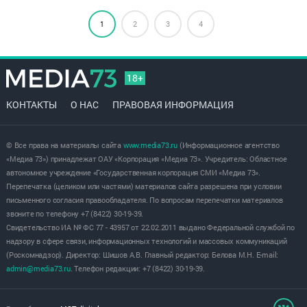
1
2
3
4
18+
КОНТАКТЫ
О НАС
ПРАВОВАЯ ИНФОРМАЦИЯ
© Все права на материалы сайта
www.media73.ru
(Информационное агентство
«Медиа 73») принадлежат ОАУ «Корпорация «Медиа 73». Учредитель: Областное
автономное учреждение «Государственная корпорация СМИ «Медиа 73».
Перепечатка (целиком или частями) материалов сайта разрешена при условии
письменного согласия правообладателя. По вопросам перепечатки материалов
звоните по телефону +7 (8422) 30-19-39.
Свидетельство ИА № ФС 77 - 43957 от 22.02.2011 выдано Федеральной службой по
надзору в сфере связи, информационных технологий и массовых коммуникаций
(Роскомнадзор). Директор: Шишов А.В. Главный редактор: Белова М.Н. E-mail:
admin@media73.ru
. Телефон редакции: +7 (8422) 30-19-39.