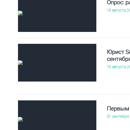
Опрос: р
16 августа 2
Юрист S
сентябр
15 августа 2
Первым 
01 сентября