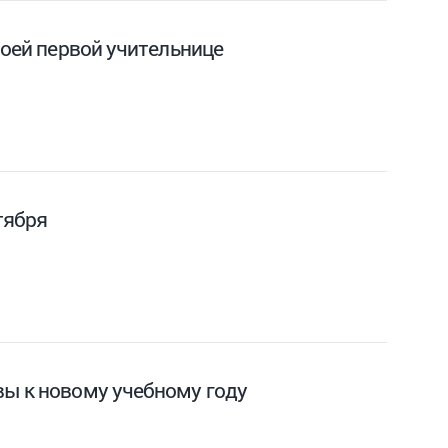
воей первой учительнице
тября
вы к новому учебному году