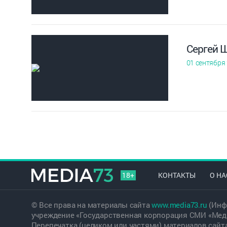
Сергей Ш
01 сентября
18+
КОНТАКТЫ
О НА
© Все права на материалы сайта
www.media73.ru
(Инф
учреждение «Государственная корпорация СМИ «Меди
Перепечатка (целиком или частями) материалов сайт