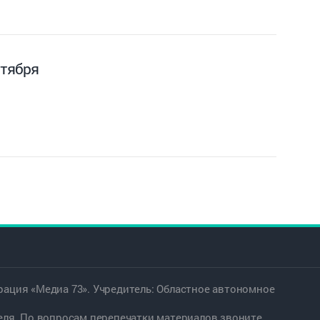
нтября
ация «Медиа 73». Учредитель: Областное автономное
еля. По вопросам перепечатки материалов звоните