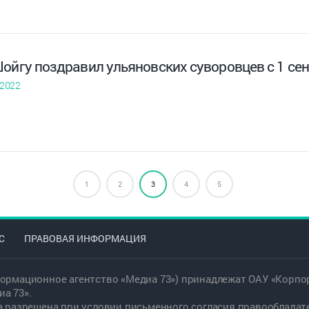
ойгу поздравил ульяновских суворовцев с 1 се
 2022
1
2
3
4
5
С
ПРАВОВАЯ ИНФОРМАЦИЯ
ормационное агентство «Медиа 73») принадлежат ОАУ «Корпор
а 73».
а разрешена при условии письменного согласия правообладат