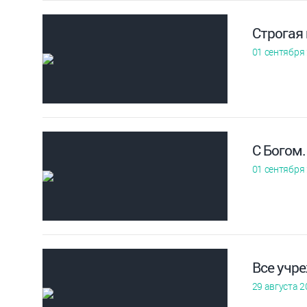
Строгая 
01 сентября
С Богом
01 сентября
Все учр
29 августа 2