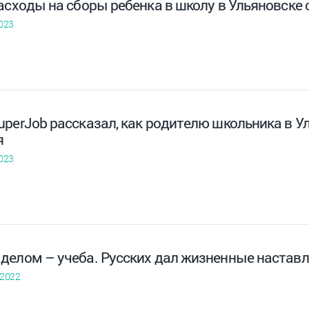
асходы на сборы ребенка в школу в Ульяновске 
023
uperJob рассказал, как родителю школьника в У
я
023
делом – учеба. Русских дал жизненные настав
 2022