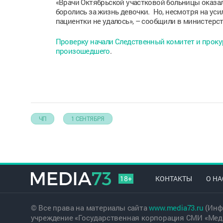
«Врачи Октябрьской участковой больницы оказа
боролись за жизнь девочки. Но, несмотря на у
пациентки не удалось», – сообщили в министерс
Проверку начали Следственный комитет и проку
произошедшего
.
ЧП
1 СЕНТЯБРЯ
18+
КОНТАКТЫ
О НА
© Все права на материалы сайта
www.media73.ru
(Инф
учреждение «Государственная корпорация СМИ «Меди