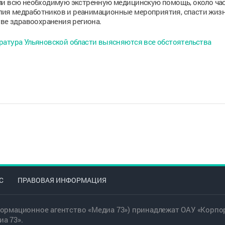
ли всю необходимую экстренную медицинскую помощь, около час
силия медработников и реанимационные мероприятия, спасти жиз
тве здравоохранения региона.
ратура Ульяновской области выясняются все обстоятельства
С
ПРАВОВАЯ ИНФОРМАЦИЯ
ормационное агентство «Медиа 73») принадлежат ОАУ «Корпор
а 73».