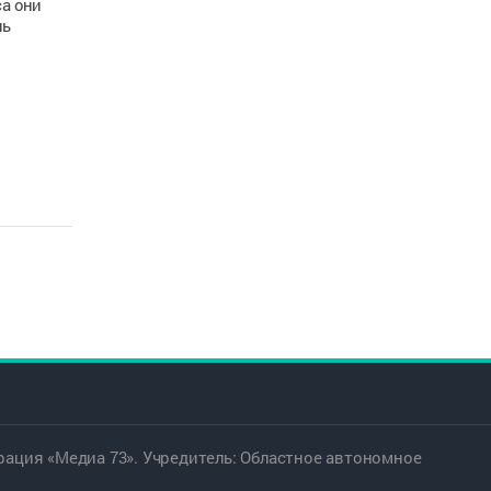
а они
нь
ация «Медиа 73». Учредитель: Областное автономное