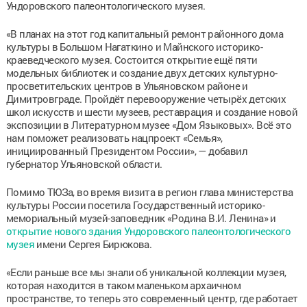
Ундоровского палеонтологического музея.
«В планах на этот год капитальный ремонт районного дома
культуры в Большом Нагаткино и Майнского историко-
краеведческого музея. Состоится открытие ещё пяти
модельных библиотек и создание двух детских культурно-
просветительских центров в Ульяновском районе и
Димитровграде. Пройдёт перевооружение четырёх детских
школ искусств и шести музеев, реставрация и создание новой
экспозиции в Литературном музее «Дом Языковых». Всё это
нам поможет реализовать нацпроект «Семья»,
инициированный Президентом России», — добавил
губернатор Ульяновской области.
Помимо ТЮЗа, во время визита в регион глава министерства
культуры России посетила Государственный историко-
мемориальный музей-заповедник «Родина В.И. Ленина» и
открытие нового здания Ундоровского палеонтологического
музея
имени Сергея Бирюкова.
«Если раньше все мы знали об уникальной коллекции музея,
которая находится в таком маленьком архаичном
пространстве, то теперь это современный центр, где работает