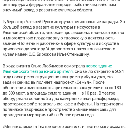
она передала федеральные награды работникам, внёсшим
значимый вклад в развитие культуры области.
Губернатор Алексей Русских вручил региональные награды. За
большой вклад в развитие культуры и искусства в
Ульяновской области, высокое профессиональное мастерство
и многолетнюю плодотворную творческую деятельность
звание «Почётный работник» в сфере культуры и искусства
присвоено директору Ундоровского палеонтологического
музея имени С.Е. Бирюкова Илье Стеньшину.
В ходе визита Ольга Любимова осмотрела
новое здание
Ульяновского театра юного зрителя
. Оно было открыто в 2024
году после реконструкции по нацпроекту «Культура», его
задачи сейчас выполняет нацпроект «Семья». После
обновления вместимость зрительного зала увеличена со 180
до 300 мест, а площадь самого здания — в 10 раз. В театре
оборудовали основной и два камерных зала-трансформера,
просторное фойе, театральное кафе и буфеты. На территории
появилось творческое пространство «Вишнёвый сад» для
проведения мероприятий в тёплое время года.
«Мы находимся в Театре юного зрителя, и честно могу сказать,