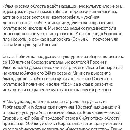
«Ульяновская область ведёт насыщенную культурную жизнь.
Здесь реализуются масштабные творческие инициативы,
активно развивается кинематография, музейная
деятельность. Особое внимание уделяется сохранению
культурного наследия. Мы всегда рады сотрудничеству и
воплощению совместных проектов. У нас впереди большой
план работы в рамках нацпроекта «Семья», — подчеркнула
глава Минкультуры России.
Ольга Любимова поздравила культурное сообщество региона
со 150-летием Союза театральных деятелей России и
Ульяновский драматический театр имени Ивана Гончарова с
началом юбилейного 240-го сезона. Министр выразила
благодарность работникам культуры, членам Совета по
культурной политике и волонтёрам за вклад в развитие
искусства и сохранение культурного наследия региона.
В Международный день семьи награды из рук Ольги
Любимовой и губернатора получили 18 семейных династий
отрасли культуры Ульяновской области. В их числе — семья
Егоровых, чей общий трудовой стаж в библиотеках области
превышает 200 лет, и семья Карниловых, стоящая у истоков
хореографического коллектива «Счастливое детство». Также