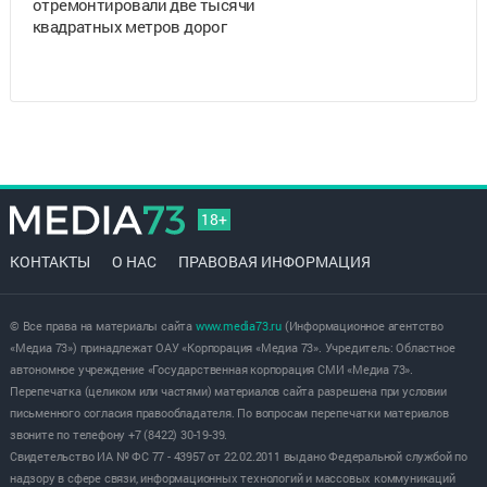
отремонтировали две тысячи
квадратных метров дорог
18+
КОНТАКТЫ
О НАС
ПРАВОВАЯ ИНФОРМАЦИЯ
© Все права на материалы сайта
www.media73.ru
(Информационное агентство
«Медиа 73») принадлежат ОАУ «Корпорация «Медиа 73». Учредитель: Областное
автономное учреждение «Государственная корпорация СМИ «Медиа 73».
Перепечатка (целиком или частями) материалов сайта разрешена при условии
письменного согласия правообладателя. По вопросам перепечатки материалов
звоните по телефону +7 (8422) 30-19-39.
Свидетельство ИА № ФС 77 - 43957 от 22.02.2011 выдано Федеральной службой по
надзору в сфере связи, информационных технологий и массовых коммуникаций