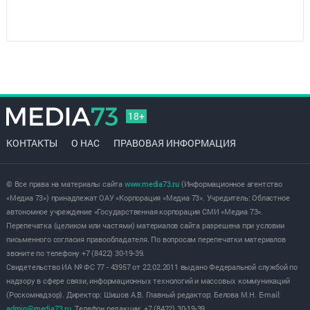
18+
КОНТАКТЫ
О НАС
ПРАВОВАЯ ИНФОРМАЦИЯ
© Все права на материалы сайта
www.media73.ru
(Информационное агентство
«Медиа 73») принадлежат ОАУ «Корпорация «Медиа 73». Учредитель: Областное
автономное учреждение «Государственная корпорация СМИ «Медиа 73».
Перепечатка (целиком или частями) материалов сайта разрешена при условии
письменного согласия правообладателя. По вопросам перепечатки материалов
звоните по телефону +7 (8422) 30-19-39.
Свидетельство ИА № ФС 77 - 43957 от 22.02.2011 выдано Федеральной службой по
надзору в сфере связи, информационных технологий и массовых коммуникаций
(Роскомнадзор). Директор: Шишов А.В. Главный редактор: Белова М.Н. E-mail:
admin@media73.ru
. Телефон редакции: +7 (8422) 30-19-39.