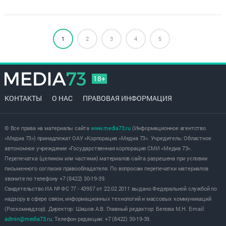
1
2
3
4
5
18+
КОНТАКТЫ
О НАС
ПРАВОВАЯ ИНФОРМАЦИЯ
© Все права на материалы сайта
www.media73.ru
(Информационное агентство
«Медиа 73») принадлежат ОАУ «Корпорация «Медиа 73». Учредитель: Областное
автономное учреждение «Государственная корпорация СМИ «Медиа 73».
Перепечатка (целиком или частями) материалов сайта разрешена при условии
письменного согласия правообладателя. По вопросам перепечатки материалов
звоните по телефону +7 (8422) 30-19-39.
Свидетельство ИА № ФС 77 - 43957 от 22.02.2011 выдано Федеральной службой по
надзору в сфере связи, информационных технологий и массовых коммуникаций
(Роскомнадзор). Директор: Шишов А.В. Главный редактор: Белова М.Н. E-mail:
admin@media73.ru
. Телефон редакции: +7 (8422) 30-19-39.