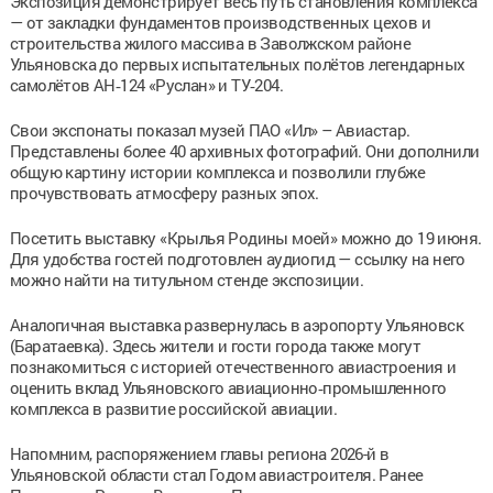
Экспозиция демонстрирует весь путь становления комплекса
— от закладки фундаментов производственных цехов и
строительства жилого массива в Заволжском районе
Ульяновска до первых испытательных полётов легендарных
самолётов АН‑124 «Руслан» и ТУ‑204.
Свои экспонаты показал музей ПАО «Ил» – Авиастар.
Представлены более 40 архивных фотографий. Они дополнили
общую картину истории комплекса и позволили глубже
прочувствовать атмосферу разных эпох.
Посетить выставку «Крылья Родины моей» можно до 19 июня.
Для удобства гостей подготовлен аудиогид — ссылку на него
можно найти на титульном стенде экспозиции.
Аналогичная выставка развернулась в аэропорту Ульяновск
(Баратаевка). Здесь жители и гости города также могут
познакомиться с историей отечественного авиастроения и
оценить вклад Ульяновского авиационно‑промышленного
комплекса в развитие российской авиации.
Напомним, распоряжением главы региона 2026-й в
Ульяновской области стал Годом авиастроителя. Ранее