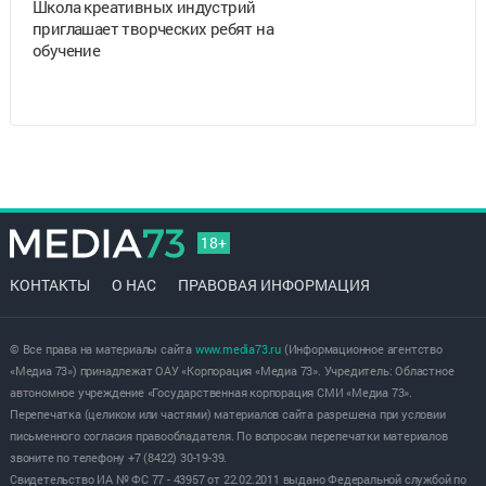
Школа креативных индустрий
приглашает творческих ребят на
обучение
18+
КОНТАКТЫ
О НАС
ПРАВОВАЯ ИНФОРМАЦИЯ
© Все права на материалы сайта
www.media73.ru
(Информационное агентство
«Медиа 73») принадлежат ОАУ «Корпорация «Медиа 73». Учредитель: Областное
автономное учреждение «Государственная корпорация СМИ «Медиа 73».
Перепечатка (целиком или частями) материалов сайта разрешена при условии
письменного согласия правообладателя. По вопросам перепечатки материалов
звоните по телефону +7 (8422) 30-19-39.
Свидетельство ИА № ФС 77 - 43957 от 22.02.2011 выдано Федеральной службой по