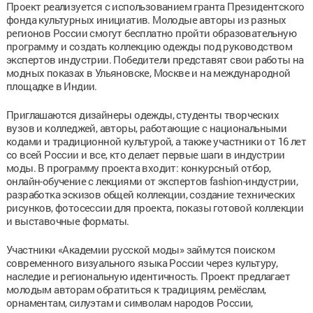
Проект реализуется с использованием гранта Президентского
фонда культурных инициатив. Молодые авторы из разных
регионов России смогут бесплатно пройти образовательную
программу и создать коллекцию одежды под руководством
экспертов индустрии. Победители представят свои работы на
модных показах в Ульяновске, Москве и на международной
площадке в Индии.
Приглашаются дизайнеры одежды, студенты творческих
вузов и колледжей, авторы, работающие с национальными
кодами и традиционной культурой, а также участники от 16 лет
со всей России и все, кто делает первые шаги в индустрии
моды. В программу проекта входит: конкурсный отбор,
онлайн-обучение с лекциями от экспертов fashion-индустрии,
разработка эскизов общей коллекции, создание технических
рисунков, фотосессии для проекта, показы готовой коллекции
и выставочные форматы.
Участники «Академии русской моды» займутся поиском
современного визуального языка России через культуру,
наследие и региональную идентичность. Проект предлагает
молодым авторам обратиться к традициям, ремёслам,
орнаментам, силуэтам и символам народов России,