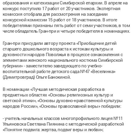
образования и катехизации Симбирской епархии. В апреле на
конкурс поступило 17 работ от 20 участников. Экспертная
комиссия отобрала для рассмотрения на заседании
конкурсной комиссии 15 работ от 18 участников. В итоге
победителями признаны пять работ от семи участников, в том
числе обладатель Гран-при и четыре победителя в номинациях.
Гран-при присудили автору проекта «Приобщение детей
старшего дошкольного возраста к истокам культуры и
духовности народов Поволжья в процессе ознакомления с
элементами женского национального костюма Симбирской
губернии» - заместителю заведующего по учебно-
воспитательной работе детского сада №47 «Веселинка»
(Димитровград) Ольге Банокиной.
В номинации «Лучшая методическая разработка в
предметных областях «Основы религиозных культур и
светской этики», «Основы духовно-нравственной культуры
народов России», «Основы православной веры» победили:
- учитель начальных классов многопрофильного лицея №11
Ульяновска Светлана Пиянина с методической разработкой
«Понятие подвига: жертва, подвиг веры и любви»;