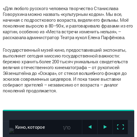
«Для любого русского человека творчество Станислава
Говорухина можно назвать «культурным кодом». Мы все,
начиная с подросткового возраста, видели его фильмы. Моё
поколение выросло в 80–90-х, и разговаривало фразами из его
картин, особенно из «Места встречи изменить нельзя», –
рассказала администратор Театра кукол Елена Парфёнова.
Государственный музей кино, предоставивший экспонаты,
выполняет сегодня миссию государственной важности:
бережно хранить более 200 тысяч уникальных свидетельств
величия отечественного кинематографа – от рукописей
Эйзенштейна до «Оскара», от стекол волшебного фонаря до
эскизов современных шедевров. И пока такие выставки
собирают зрителей – независимо от возраста – диалог
поколений продолжается.
Кино, которое
1/10
воспитало