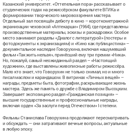
Казанский университет. «Оттепельная пора» рассказывает о
студенческих годах на режиссёрском факультете ВГИКа и
формировании творческого мировоззрения мастера.
Отдельный зал посвящён дебюту в кино – короткометражной
экранизации чеховской «Аптекарши» (1964), где представлены
производственные материалы, эскизы и раскадровки. Особое
место занимают разделы «Диалог с литературой» (постеры и
фотодокументы к экранизациям) и «Кино как публицистика» –
документальное наследие Говорухина, включая нашумевший
фильм «Так жить нельзя», принёсший ему три премии «Ника».
Но, пожалуй, самый неожиданный раздел – «Настоящий
художник», где выставлены живописные работы режиссёра.
Мало кто знает, что Говорухин не только снимал, но и много
писал маслом и карандашом. В витринах «Личных вещей» –
награды, предметы быта, фотографии, раскрывающие жизнь
мастера. Здесь же память о дружбе с Владимиром Высоцким.
Завершает экспозицию раздел «Гражданская позиция» –
высшие государственные и профессиональные награды,
включая орден «За заслуги перед Отечеством» I степени.
Фильмы Станислава Говорухина продолжают пересматривать
и обсуждать — они затрагивают вечные вопросы, актуальные
в любую эпоху.