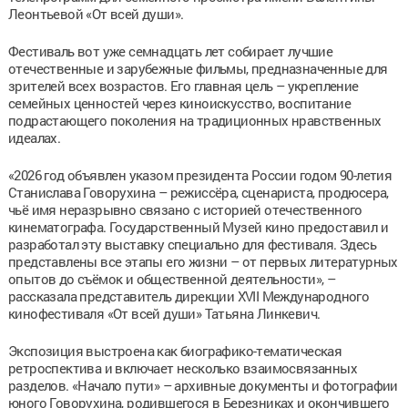
Леонтьевой «От всей души».
Фестиваль вот уже семнадцать лет собирает лучшие
отечественные и зарубежные фильмы, предназначенные для
зрителей всех возрастов. Его главная цель – укрепление
семейных ценностей через киноискусство, воспитание
подрастающего поколения на традиционных нравственных
идеалах.
«2026 год объявлен указом президента России годом 90-летия
Станислава Говорухина – режиссёра, сценариста, продюсера,
чьё имя неразрывно связано с историей отечественного
кинематографа. Государственный Музей кино предоставил и
разработал эту выставку специально для фестиваля. Здесь
представлены все этапы его жизни – от первых литературных
опытов до съёмок и общественной деятельности», –
рассказала представитель дирекции XVII Международного
кинофестиваля «От всей души» Татьяна Линкевич.
Экспозиция выстроена как биографико-тематическая
ретроспектива и включает несколько взаимосвязанных
разделов. «Начало пути» – архивные документы и фотографии
юного Говорухина, родившегося в Березниках и окончившего