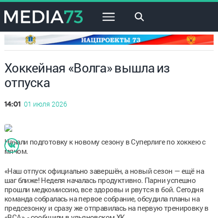
×
Хоккейная «Волга» вышла из
отпуска
01 июля 2026
14:01
Начали подготовку к новому сезону в Суперлиге по хоккею с
мячом.
«Наш отпуск официально завершён, а новый сезон — ещё на
шаг ближе! Неделя началась продуктивно. Парни успешно
прошли медкомиссию, все здоровы и рвутся в бой. Сегодня
команда собралась на первое собрание, обсудила планы на
предсезонку и сразу же отправилась на первую тренировку в
«ВСА», - сообщили в ульяновском ХК.