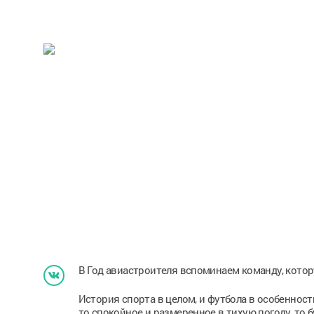
В Год авиастроителя вспоминаем команду, котор
История спорта в целом, и футбола в особенност
то спокойное и размеренное в тихую погоду, то