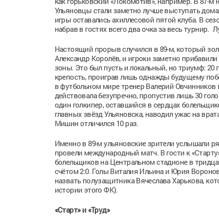
как горьковский «Локомотив», например. В 87-м 
Ульяновцы стали заметно лучше выступать дома
игры оставались ахиллесовой пятой клуба. В сезо
набрав в гостях всего два очка за весь турнир
Настоящий прорыв случился в 89-м, который зо
Александр Королёв, и игроки заметно прибавили 
зоны. Это был пусть и локальный, но триумф: 20
крепость, проиграв лишь однажды будущему поб
в футбольном мире тренер Валерий Овчинников 
действовала безупречно, пропустив лишь 30 голо
один голкипер, оставшийся в сердцах болельщик
главных звёзд Ульяновска, наводил ужас на врат
Мишин отличился 10 раз.
Именно в 89-м ульяновские зрители услышали ря
провели международный матч. В гости к «Старту
болельщиков на Центральном стадионе в тридца
счётом 2:0. Голы Виталия Ильина и Юрия Воронов
назвать полузащитника Вячеслава Харькова, кото
истории этого ФК).
«Старт» и «Труд»