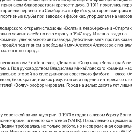
 признаком благородства и крепости духа. В 1911 появились пер
а провели первенство Симбирска по футболу, которое выиграла 
спортивные клубы при заводах и фабриках, упор делали на массов
лодарского, открыли стадионы «Волга» в левобережье и «Спартак
ьно заявил о себе на всю страну в 1947 году. Именно тогда на
команды ульяновского автозавода. Дебютный матч против казан
» прошёл под ливнем, а победный мяч Алексея Алексеева с пеналь
 маленького города.
есколько имён: «Торпедо», «Динамо», «Спартак», «Волга» (на базе
спехи. Под руководством Владислава Михайловского команда ма
ивалась во второй по силе дивизион советского футбола — класс «А
ансов, бюрократии, низких результатов и падения интереса со ст
елей «Волгу» расформировали. Город на целых десять лет лиши
 советской авиаиндустрии. В 1970-х годах на левом берегу Волг
онно-промышленного комплекса (УАПК). Параллельно с цехами з
Людям требовалась не только работа, но и современная социальн
тарт». Именно здесь по инициативе профсоюзного комитета УАПК