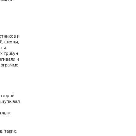
отников и
ё, школы,
ты,
х трибун
аливали и
программе
 второй
нащупывал
етлым
, таких,