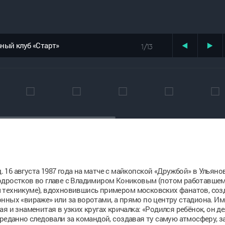
ный клуб «Старт»
1/13
д. 16 августа 1987 года на матче с майкопской «Дружбой» в Ульяно
одростков во главе с Владимиром Кониковым (потом работавшем
 техникуме), вдохновившись примером московских фанатов, соз
нных «вираже» или за воротами, а прямо по центру стадиона. И
 и знаменитая в узких кругах кричалка: «Родился ребёнок, он де
преданно следовали за командой, создавая ту самую атмосферу, з