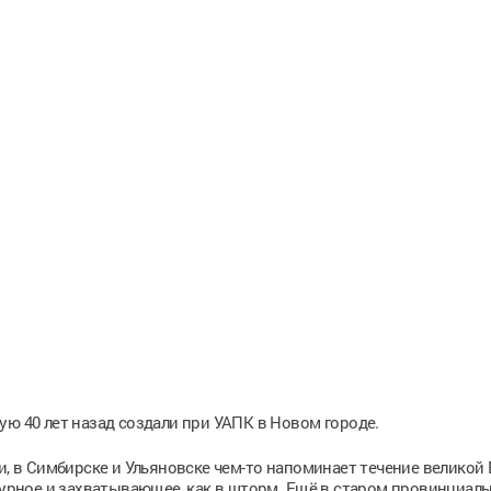
ую 40 лет назад создали при УАПК в Новом городе.
и, в Симбирске и Ульяновске чем-то напоминает течение великой 
 бурное и захватывающее, как в шторм. Ещё в старом провинциал