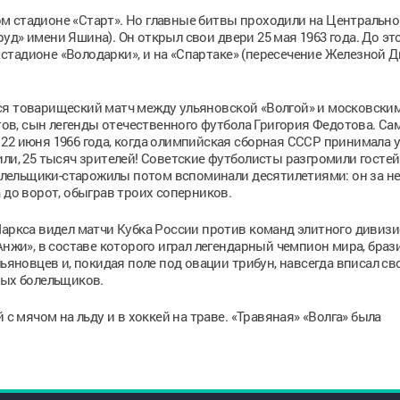
м стадионе «Старт». Но главные битвы проходили на Центральн
д» имени Яшина). Он открыл свои двери 25 мая 1963 года. До это
а стадионе «Володарки», и на «Спартаке» (пересечение Железной 
оялся товарищеский матч между ульяновской «Волгой» и московск
отов, сын легенды отечественного футбола Григория Федотова. С
22 июня 1966 года, когда олимпийская сборная СССР принимала у
ли, 25 тысяч зрителей! Советские футболисты разгромили гостей
 болельщики-старожилы потом вспоминали десятилетиями: он за н
 до ворот, обыграв троих соперников.
Маркса видел матчи Кубка России против команд элитного дивизи
Анжи», в составе которого играл легендарный чемпион мира, браз
льяновцев и, покидая поле под овации трибун, навсегда вписал св
ных болельщиков.
 с мячом на льду и в хоккей на траве. «Травяная» «Волга» была