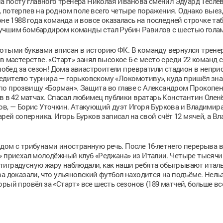
на посту главного тренера Николая Иванова сменил Эдуард Теслев
, потерпев на родном поле всего четыре поражения. Однако вые
не 1988 года команда и вовсе оказалась на последней строчке та
. Лучшим бомбардиром команды стал Рубин Равилов с шестью гола
лотыми буквами вписан в историю ФК. В команду вернулся трене
в мастерстве. «Старт» занял высокое 6-е место среди 22 команд 
 побед за сезон! Дома авиастроители превратили стадион в непр
едителю турнира — горьковскому «Локомотиву», куда пришёл зн
по прозвищу «Борман». Защита во главе с Александром Прокопе
в в 42 матчах. Спасал любимец публики вратарь Константин Олен
ов, — Борис Уточкин. Атакующий дуэт Игоря Буркова и Владимир
арей соперника. Игорь Бурков записал на свой счёт 12 мячей, а В
дом с трибунами иностранную речь. После 16-летнего перерыва в
» приехал молодёжный клуб «Реджана» из Италии. Четыре тысячи
тиградусную жару наблюдали, как наши ребята обыгрывают итал
а доказали, что ульяновский футбол находится на подъёме. Нель
рый провёл за «Старт» все шесть сезонов (189 матчей, больше вс