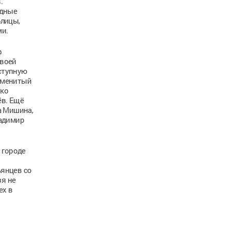
.
здные
блицы,
ми.
р
своей
иступную
аменитый
нко
ёв. Ещё
а Мишина,
ладимир
 городе
ьянцев со
зя не
ех в