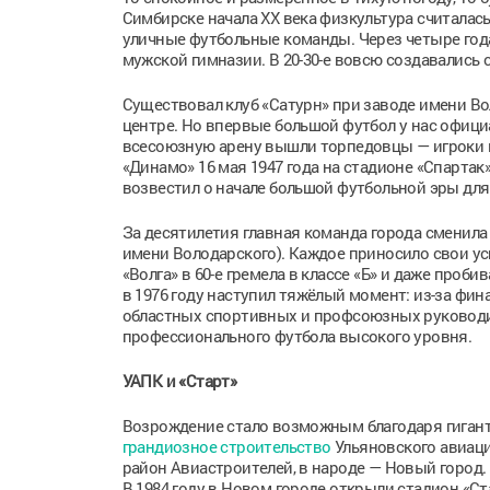
Симбирске начала ХХ века физкультура считалась
уличные футбольные команды. Через четыре год
мужской гимназии. В 20-30-е вовсю создавались 
Существовал клуб «Сатурн» при заводе имени Во
центре. Но впервые большой футбол у нас официал
всесоюзную арену вышли торпедовцы — игроки 
«Динамо» 16 мая 1947 года на стадионе «Спартак
возвестил о начале большой футбольной эры для
За десятилетия главная команда города сменила н
имени Володарского). Каждое приносило свои у
«Волга» в 60-е гремела в классе «Б» и даже проб
в 1976 году наступил тяжёлый момент: из-за фин
областных спортивных и профсоюзных руководит
профессионального футбола высокого уровня.
УАПК и «Старт»
Возрождение стало возможным благодаря гиганту
грандиозное строительство
Ульяновского авиаци
район Авиастроителей, в народе — Новый город. 
В 1984 году в Новом городе открыли стадион «С