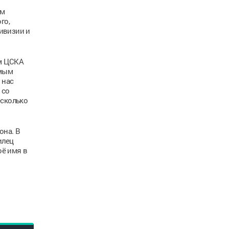
ом
го,
Дивизии и
им ЦСКА
амым
 нас
 со
есколько
она. В
илец
оё имя в