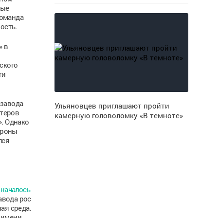
вые
команда
ость.
» в
ского
ти
 завода
Ульяновцев приглашают пройти
стеров
камерную головоломку «В темноте»
». Однако
ороны
лся
и
началось
авода рос
ая среда.
 имени