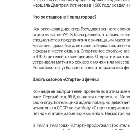
маршала Дмитрия Устинова в 1986 году создали
Что за стадион в Новом городе?
Как рассказал директор Государственного архив
строительстве УАПК было решено, что вместе з
специалистов предприятия с жилищным массивом
магазины, дома быта, детсады, сберкассы, апте
скверы и места отдыха. Спортивное сооружение 
в 4700 зрителей, с освещением. Открытие состоял
устраивали матчи по хоккею с мячом или массов
Российского футбольного союза по развитию фу
Шесть сезонов «Старта» и финиш
Команда авиастроителей провела под этим имен
лиге. Первый год, 86-й, выдался непростым. Мо
свою игру. Болельщики ждали побед, но дебютант 
чемпионата СССР по футболу «Старт» одержал все
пятном в атаке, забив восемь голов. Несмотря на
В 1987 и 1988 годах «Старт» продолжал строител