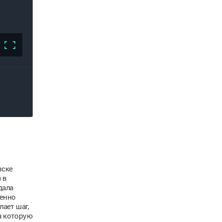
вске
 в
дала
менно
лает шаг,
а которую