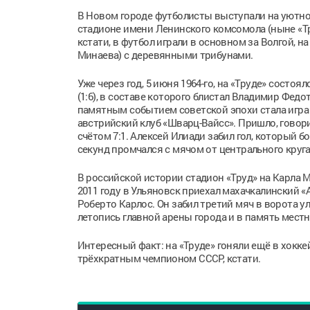
В Новом городе футболисты выступали на уютно
стадионе имени Ленинского комсомола (ныне «Тру
кстати, в футбол играли в основном за Волгой, н
Минаева) с деревянными трибунами.
Уже через год, 5 июня 1964-го, на «Труде» сост
(1:6), в составе которого блистал Владимир Фед
памятным событием советской эпохи стала игра 
австрийский клуб «Шварц-Вайсс». Пришло, говори
счётом 7:1. Алексей Илиади забил гол, который
секунд промчался с мячом от центрального круга
В российской истории стадион «Труд» на Карла 
2011 году в Ульяновск приехал махачкалинский «
Роберто Карлос. Он забил третий мяч в ворота у
летопись главной арены города и в память мест
Интересный факт: на «Труде» гоняли ещё в хоккей
трёхкратным чемпионом СССР, кстати.