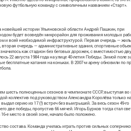
 новую футбольную команду с символичным названием «Старт».
а новейшей истории Ульяновской области Андрей Пашкин, при
аводом будет возведён микрорайон для проживания молодых раб
 и всей необходимой инфраструктурой. Первая очередь — жиль
ки, вторая очередь — административные здания, спортивные объек
значилось как стадион без беговых дорожек, с вместимостью дву
ось 22 августа 1984 года на улице 40-летия Победы. Зимой поле з
ые бесплатные катания на коньках. В 2007-м арену обновили по 
тбола.
ем шесть полноценных сезонов в чемпионате СССР, выступая во
лодой коллектив под руководством Александра Королёва только 
выдал серию из 17 (!) встреч без выигрышей. За весь сезон 49-го
го две победы, пропустив 66 мячей. Игорь Бурков тогда стал св
 16-е место в своей зоне, начало было положено.
ьство состава. Команда училась играть против сильных соперников