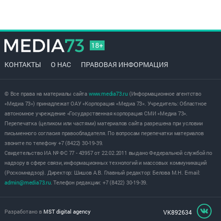
18+
КОНТАКТЫ
О НАС
ПРАВОВАЯ ИНФОРМАЦИЯ
© Все права на материалы сайта
www.media73.ru
(Информационное агентство
«Медиа 73») принадлежат ОАУ «Корпорация «Медиа 73». Учредитель: Областное
автономное учреждение «Государственная корпорация СМИ «Медиа 73».
Перепечатка (целиком или частями) материалов сайта разрешена при условии
письменного согласия правообладателя. По вопросам перепечатки материалов
звоните по телефону +7 (8422) 30-19-39.
Свидетельство ИА № ФС 77 - 43957 от 22.02.2011 выдано Федеральной службой по
надзору в сфере связи, информационных технологий и массовых коммуникаций
(Роскомнадзор). Директор: Шишов А.В. Главный редактор: Белова М.Н. E-mail:
admin@media73.ru
. Телефон редакции: +7 (8422) 30-19-39.
Разработано в
MST digital agency
VK892634