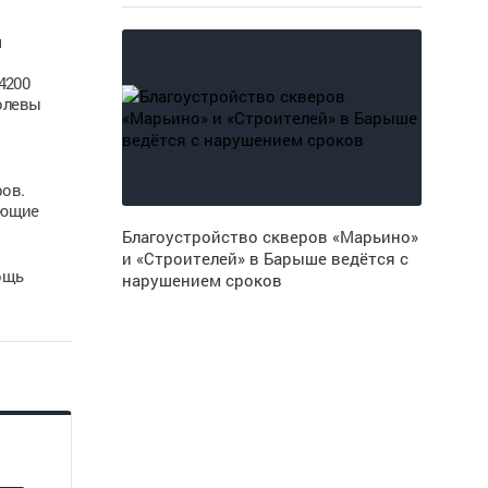
м
4200
ролевы
ров.
ающие
Благоустройство скверов «Марьино»
и «Строителей» в Барыше ведётся с
ощь
нарушением сроков