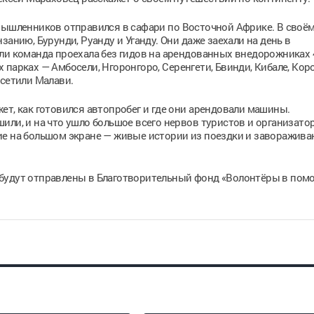
омышленников отправился в сафари по Восточной Африке. В своё
анию, Бурунди, Руанду и Уганду. Они даже заехали на день в
ли команда проехала без гидов на арендованных внедорожниках 
 парках — Амбосели, Нгоронгоро, Серенгети, Бвинди, Кибале, Ко
осетили Малави.
ет, как готовился автопробег и где они арендовали машины.
или, и на что ушло большое всего нервов туристов и организато
ие на большом экране — живые истории из поездки и заворажив
 будут отправлены в Благотворительный фонд «Волонтёры в пом