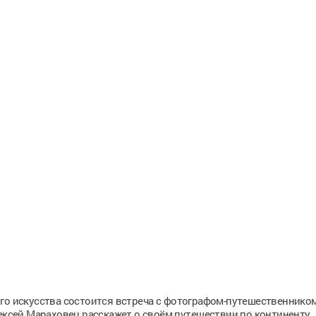
го искусства состоится встреча с фотографом-путешественником
лексей Мараховец расскажет о своём путешествии по континенту.