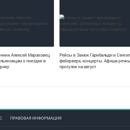
нник Алексей Мараховец
Рейсы в Замок Гарибальди и Сенгил
ульяновцам о поездке в
фейерверк, концерты. Афиша речн
рику
прогулок на август
С
ПРАВОВАЯ ИНФОРМАЦИЯ