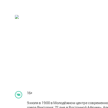
16+
9 июля в 19:00 в Молодёжном центре современно
озера Виктория: 22 дня в Восточной Африке». А