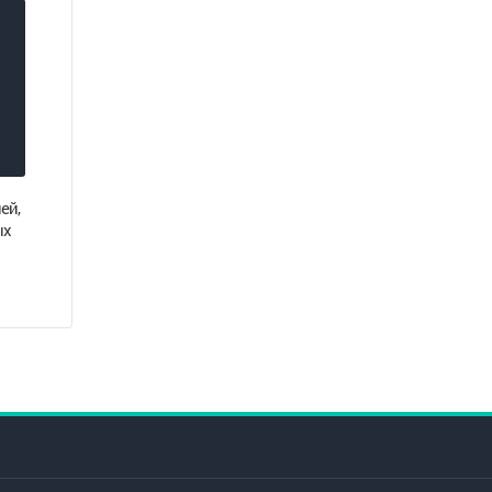
ей,
ых