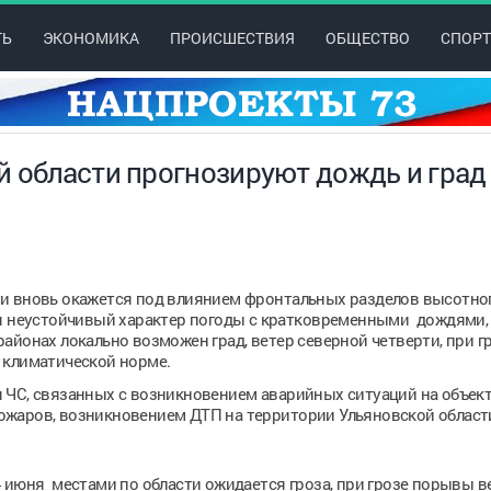
ТЬ
ЭКОНОМИКА
ПРОИСШЕСТВИЯ
ОБЩЕСТВО
СПОРТ
й области прогнозируют дождь и град
ти вновь окажется под влиянием фронтальных разделов высотно
ся неустойчивый характер погоды с кратковременными дождями, 
айонах локально возможен град, ветер северной четверти, при г
 климатической норме.
 ЧС, связанных с возникновением аварийных ситуаций на объек
ожаров, возникновением ДТП на территории Ульяновской област
 июня местами по области ожидается гроза, при грозе порывы ве