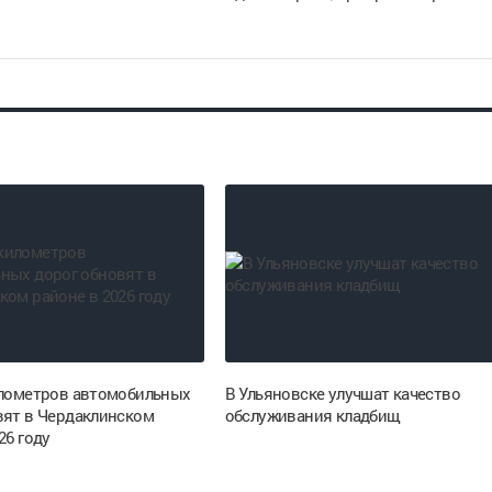
илометров автомобильных
В Ульяновске улучшат качество
вят в Чердаклинском
обслуживания кладбищ
26 году