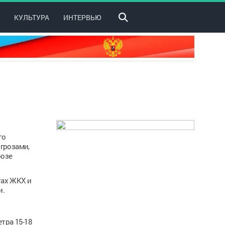
КУЛЬТУРА
ИНТЕРВЬЮ
го
грозами,
розе
тах ЖКХ и
и.
тра 15-18