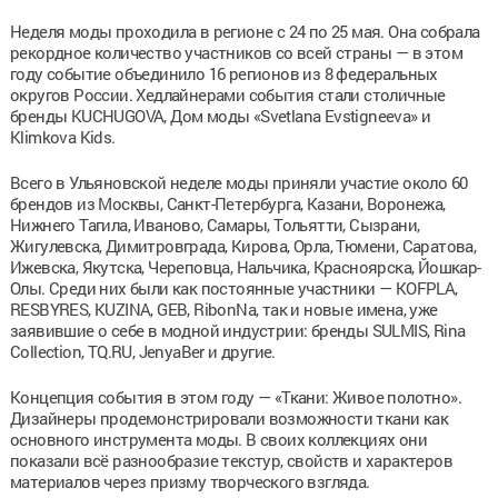
Неделя моды проходила в регионе с 24 по 25 мая. Она собрала
рекордное количество участников со всей страны — в этом
году событие объединило 16 регионов из 8 федеральных
округов России. Хедлайнерами события стали столичные
бренды KUCHUGOVA, Дом моды «Svetlana Evstigneeva» и
Klimkova Kids.
Всего в Ульяновской неделе моды приняли участие около 60
брендов из Москвы, Санкт-Петербурга, Казани, Воронежа,
Нижнего Тагила, Иваново, Самары, Тольятти, Сызрани,
Жигулевска, Димитровграда, Кирова, Орла, Тюмени, Саратова,
Ижевска, Якутска, Череповца, Нальчика, Красноярска, Йошкар-
Олы. Среди них были как постоянные участники — KOFPLA,
RESBYRES, KUZINA, GEB, RibonNa, так и новые имена, уже
заявившие о себе в модной индустрии: бренды SULMIS, Rina
Collection, TQ.RU, JenyaBer и другие.
Концепция события в этом году — «Ткани: Живое полотно».
Дизайнеры продемонстрировали возможности ткани как
основного инструмента моды. В своих коллекциях они
показали всё разнообразие текстур, свойств и характеров
материалов через призму творческого взгляда.