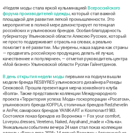
«Неделя моды стала яркой кульминацией
Всероссийского
форума производителей одежды
, который стал важной
площадкой для развития легкой промышленности. Это
мероприятие в полной мере демонстрирует потенциал
российских и ульяновских брендов. Особая благодарность
губернатору Ульяновской области Алексею Русских, который
не просто поддерживает отрасль на словах, а реально
помогает в её развитии. Мы уверены, наша задача как страны
— продвигать российскую продукцию, делать её лучше,
качественнее и популярнее», — отметил руководитель центра
«Мой бизнес» Ульяновской области Руслан Гайнетдинов.
В день открытия недели моды
первыми на подиум вышли
модели бренда RESBYRES ульяновского дизайнера Резеды
Сеюковой. Прошла презентация мерча хоккейного клуба
«Волга». Также представили коллекции Международного
проекта «Территория успеха: Мода» госкорпорации «Росатом»,
ульяновского бренда KOFPLA, столичных брендов Redzhevelin
и AnPer, самарских брендов YANIK-ART и Kosmonavt1983.
Состоялся показ брендов из Воронежа — Fox your comfort,
Loveyou.dresses, Vereteno, Naked, Asyahand_made и «Эль-ка».
Уникальным событием вечера 24 мая стал показ коллекции
одежды «Весна-лето 2025» 14-летней Василисы Артюхиной из