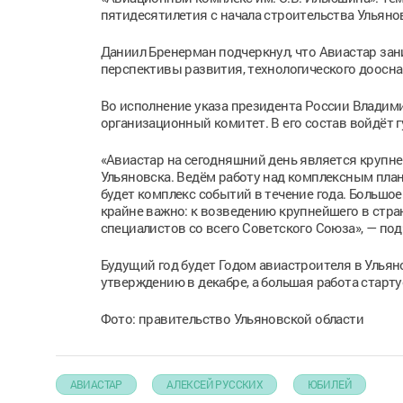
пятидесятилетия с начала строительства Ульян
Даниил Бренерман подчеркнул, что Авиастар зан
перспективы развития, технологического доосна
Во исполнение указа президента России Влади
организационный комитет. В его состав войдёт г
«Авиастар на сегодняшний день является круп
Ульяновска. Ведём работу над комплексным план
будет комплекс событий в течение года. Большое
крайне важно: к возведению крупнейшего в стр
специалистов со всего Советского Союза», — под
Будущий год будет Годом авиастроителя в Ульян
утверждению в декабре, а большая работа стартуе
Фото: правительство Ульяновской области
АВИАСТАР
АЛЕКСЕЙ РУССКИХ
ЮБИЛЕЙ