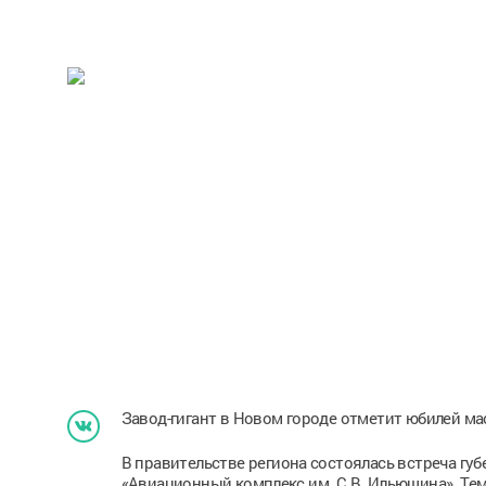
Завод-гигант в Новом городе отметит юбилей м
В правительстве региона состоялась встреча гу
«Авиационный комплекс им. С.В. Ильюшина». Тем