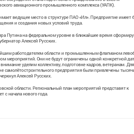
овского авиационного промышленного комплекса (УАПК).
имает ведущее место в структуре ПАО «Ил». Предприятие имеет 
щения и создания новых условий труда.
мира Путина на федеральном уровне в ближайшее время сформир
убернатор Алексей Русских.
нейшим работодателем области и промышленным флагманом лево
ом мероприятий. Они не будут ограничены одной конкретной дат
 внимание уделим коллективу, подготовке кадров, ветеранам. Для
ане самолётостроительного предприятия были привлечены тысяч
черкнул Алексей Русских.
овской области. Региональный план мероприятий представят к
т с начала нового года.