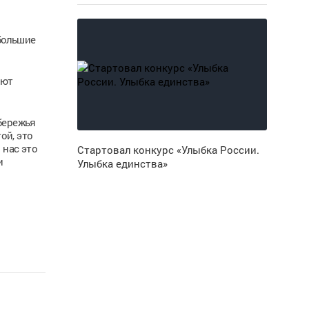
большие
уют
бережья
ой, это
 нас это
Стартовал конкурс «Улыбка России.
и
Улыбка единства»