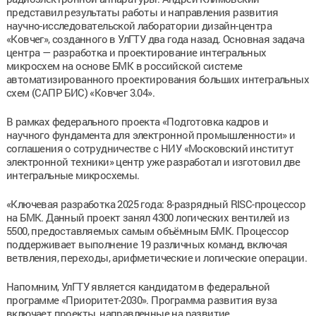
представил результаты работы и направления развития
научно-исследовательской лаборатории дизайн-центра
«Ковчег», созданного в УлГТУ два года назад. Основная задача
центра — разработка и проектирование интегральных
микросхем на основе БМК в российской системе
автоматизированного проектирования больших интегральных
схем (САПР БИС) «Ковчег 3.04».
В рамках федерального проекта «Подготовка кадров и
научного фундамента для электронной промышленности» и
соглашения о сотрудничестве с НИУ «Московский институт
электронной техники» центр уже разработал и изготовил две
интегральные микросхемы.
«Ключевая разработка 2025 года: 8-разрядный RISC-процессор
на БМК. Данный проект занял 4300 логических вентилей из
5500, предоставляемых самым объёмным БМК. Процессор
поддерживает выполнение 19 различных команд, включая
ветвления, переходы, арифметические и логические операции.
Напомним, УлГТУ является кандидатом в федеральной
программе «Приоритет-2030». Программа развития вуза
включает проекты, направленные на развитие