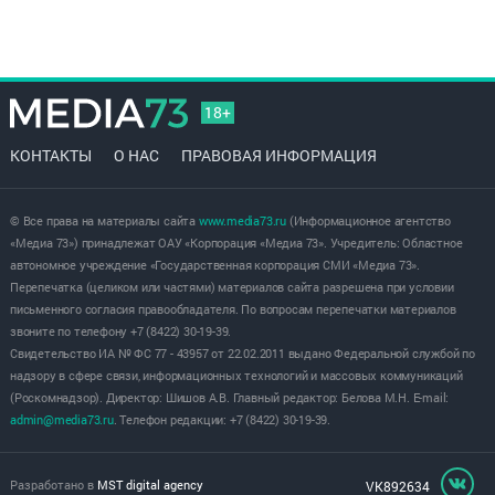
18+
КОНТАКТЫ
О НАС
ПРАВОВАЯ ИНФОРМАЦИЯ
© Все права на материалы сайта
www.media73.ru
(Информационное агентство
«Медиа 73») принадлежат ОАУ «Корпорация «Медиа 73». Учредитель: Областное
автономное учреждение «Государственная корпорация СМИ «Медиа 73».
Перепечатка (целиком или частями) материалов сайта разрешена при условии
письменного согласия правообладателя. По вопросам перепечатки материалов
звоните по телефону +7 (8422) 30-19-39.
Свидетельство ИА № ФС 77 - 43957 от 22.02.2011 выдано Федеральной службой по
надзору в сфере связи, информационных технологий и массовых коммуникаций
(Роскомнадзор). Директор: Шишов А.В. Главный редактор: Белова М.Н. E-mail:
admin@media73.ru
. Телефон редакции: +7 (8422) 30-19-39.
Разработано в
MST digital agency
VK892634