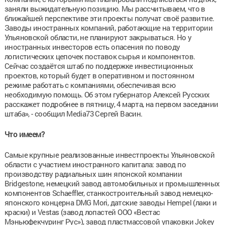
заняли выжидательную позицию. Мы рассчитываем, что в
ближайшей перспективе эти проекты получат своё развитие.
Заводы иностранных компаний, работающие на территории
Ульяновской области, не планируют закрываться. Но у
иностранных инвесторов есть опасения по поводу
логистических цепочек поставок сырья и компонентов.
Сейчас создаётся штаб по поддержке инвестиционных
проектов, который будет в оперативном и постоянном
режиме работать с компаниями, обеспечивая всю
необходимую помощь. Об этом губернатор Алексей Русских
расскажет подробнее в пятницу, 4 марта, на первом заседании
штаба», - сообщил Media73 Сергей Васин.
Что имеем?
Самые крупные реализованные инвестпроекты Ульяновской
области с участием иностранного капитала: завод по
производству радиальных шин японской компании
Bridgestone, немецкий завод автомобильных и промышленных
компонентов Schaeffler, станкостроительный завод немецко-
японского концерна DMG Mori, датские заводы Hempel (лаки и
краски) и Vestas (завод лопастей ООО «Вестас
Мэньюфекчуринг Рус»), завод пластмассовой упаковки Jokey