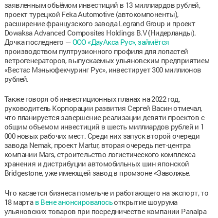
заявленным объёмом инвестиций в 13 миллиардов рублей,
проект турецкой Feka Automotive (автокомпоненты),
расширение французского завода Legrand Group и проект
Dowaksa Advanced Composites Holdings B.V (Нидерланды).
Дочка последнего —
ООО «ДауАкса Рус», займётся
производством пултрузионного профиля для лопастей
ветрогенераторов, выпускаемых ульяновским предприятием
«Вестас Мэньюфекчуринг Рус», инвестирует 300 миллионов
рублей.
Также говоря об инвестиционных планах на 2022 год,
руководитель Корпорации развития Сергей Васин отмечал,
что планируется завершение реализации девяти проектов с
общим объемом инвестиций в шесть миллиардов рублей и 1
000 новых рабочих мест. Среди них запуск второй очереди
завода Nemak, проект Martur, вторая очередь пет-центра
компании Mars, строительство логистического комплекса
хранения и дистрибуции автомобильных шин японской
Bridgestone, уже имеющей завод в промзоне «Заволжье.
Что касается бизнеса помельче и работающего на экспорт, то
18 марта
в Вене анонсировалось
открытие шоурума
ульяновских товаров при посредничестве компании Panalpa