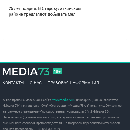
26 лет подряд. В Старокулаткинском
районе предлагают добывать мел
18+
КОНТАКТЫ
О НАС
ПРАВОВАЯ ИНФОРМАЦИЯ
© Все права на материалы сайта
www.media73.ru
(Информационное агентство
«Медиа 73») принадлежат ОАУ «Корпорация «Медиа 73». Учредитель: Областное
автономное учреждение «Государственная корпорация СМИ «Медиа 73».
Перепечатка (целиком или частями) материалов сайта разрешена при условии
письменного согласия правообладателя. По вопросам перепечатки материалов
звоните по телефону +7 (8422) 30-19-39.