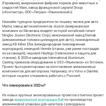
(Германия), американские фабрики кормов для животных и
сладостей Mars, завод французской Legrand Group
(«Контактор», ООО «Легран» «Ульяновский»).
Назовём турецкое предприятие по пошиву чехлов для авто
Martur, завод автокомпонентов Joyson (американская
компания из Мичигана, владеет которой китайский гигант
Ningbo Joyson Electronic Corp), мексиканский завод Nemak
(алюминиевые головки цилиндров для авто), пивоваренный
завод AB InBev Efes (международная пивоваренная
корпорация), немецкий Hermle (станки, уже ранее пострадал
из-за санкций), чешский Hestego (телескопия и защита для
станков). В 2020-м шведская International Aluminium
Casting привезла оборудование в ОЭЗ «Ульяновск» из Эстонии.
Проект был ориентирован на изготовление алюминиевых
компонентов для автопрома. Например, это Volvo и Daimler,
которые на днях отказались работать с Россией.
Что планировали в 2022-м?
Из новых крупных анонсированных проектов отметим проект
завода
американской корпорации Ball
по производству
алюминиевой упаковки для напитков с рекордным