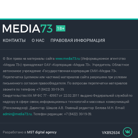
18+
КОНТАКТЫ
О НАС
ПРАВОВАЯ ИНФОРМАЦИЯ
© Все права на материалы сайта
www.media73.ru
(Информационное агентство
«Медиа 73») принадлежат ОАУ «Корпорация «Медиа 73». Учредитель: Областное
автономное учреждение «Государственная корпорация СМИ «Медиа 73».
Перепечатка (целиком или частями) материалов сайта разрешена при условии
письменного согласия правообладателя. По вопросам перепечатки материалов
звоните по телефону +7 (8422) 30-19-39.
Свидетельство ИА № ФС 77 - 43957 от 22.02.2011 выдано Федеральной службой по
надзору в сфере связи, информационных технологий и массовых коммуникаций
(Роскомнадзор). Директор: Шишов А.В. Главный редактор: Белова М.Н. E-mail:
admin@media73.ru
. Телефон редакции: +7 (8422) 30-19-39.
Разработано в
MST digital agency
VK892634