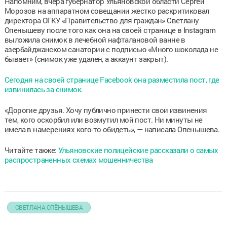
Напомним, вчера губернатор Ульяновской области Сергей
Морозов на аппаратном совещании жестко раскритиковал
директора ОГКУ «Правительство для граждан» Светлану
Опенышеву после того как она на своей странице в Instagram
выложила снимок в лечебной нафталановой ванне в
азербайджанском санатории с подписью «Много шоколада не
бывает» (снимок уже удален, а аккаунт закрыт).
Сегодня на своей странице Facebook она разместила пост, где
извинилась за снимок.
«Дорогие друзья. Хочу публично принести свои извинения
тем, кого оскорбил или возмутил мой пост. Ни минуты не
имела в намерениях кого-то обидеть», — написала Опенышева.
Читайте также:
Ульяновские полицейские рассказали о самых
распространенных схемах мошенничества
СВЕТЛАНА ОПЁНЫШЕВА