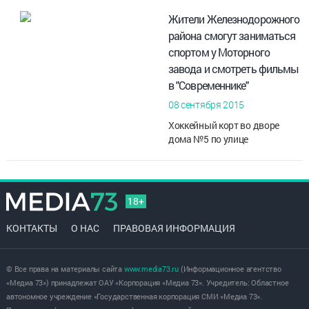
Жители Железнодорожного
района смогут заниматься
спортом у Моторного
завода и смотреть фильмы
в "Современнике"
08 сентября 2015
Хоккейный корт во дворе
дома №5 по улице
Локомотивной появился по
просьбе местных жителей,
обратившихся к губернатору
Ульяновской области Сергею
18+
Морозову на ли...
КОНТАКТЫ
О НАС
ПРАВОВАЯ ИНФОРМАЦИЯ
© Все права на материалы сайта
www.media73.ru
(Информационное агентство
«Медиа 73») принадлежат ОАУ «Корпорация «Медиа 73». Учредитель: Областное
автономное учреждение «Государственная корпорация СМИ «Медиа 73».