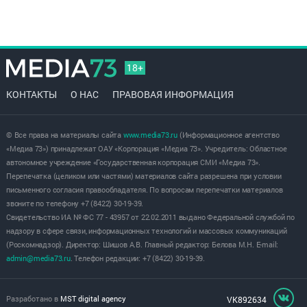
18+
КОНТАКТЫ
О НАС
ПРАВОВАЯ ИНФОРМАЦИЯ
© Все права на материалы сайта
www.media73.ru
(Информационное агентство
«Медиа 73») принадлежат ОАУ «Корпорация «Медиа 73». Учредитель: Областное
автономное учреждение «Государственная корпорация СМИ «Медиа 73».
Перепечатка (целиком или частями) материалов сайта разрешена при условии
письменного согласия правообладателя. По вопросам перепечатки материалов
звоните по телефону +7 (8422) 30-19-39.
Свидетельство ИА № ФС 77 - 43957 от 22.02.2011 выдано Федеральной службой по
надзору в сфере связи, информационных технологий и массовых коммуникаций
(Роскомнадзор). Директор: Шишов А.В. Главный редактор: Белова М.Н. E-mail:
admin@media73.ru
. Телефон редакции: +7 (8422) 30-19-39.
Разработано в
MST digital agency
VK892634