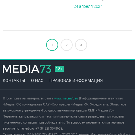
24 апреля 2024
1
2
3
18+
КОНТАКТЫ
О НАС
ПРАВОВАЯ ИНФОРМАЦИЯ
© Все права на материалы сайта
www.media73.ru
(Информационное агентство
«Медиа 73») принадлежат ОАУ «Корпорация «Медиа 73». Учредитель: Областное
автономное учреждение «Государственная корпорация СМИ «Медиа 73».
Перепечатка (целиком или частями) материалов сайта разрешена при условии
письменного согласия правообладателя. По вопросам перепечатки материалов
звоните по телефону +7 (8422) 30-19-39.
Свидетельство ИА № ФС 77 - 43957 от 22.02.2011 выдано Федеральной службой по