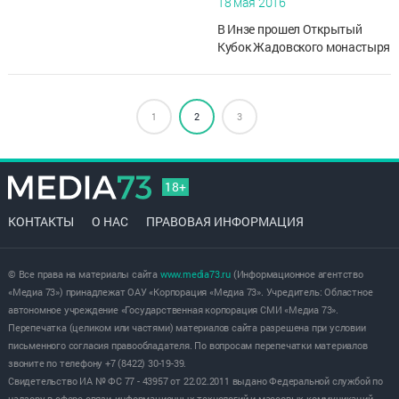
18 мая 2016
В Инзе прошел Открытый
Кубок Жадовского монастыря
по ММА. Соревнования,
организаторами которых
являются действующий при
1
2
Жадовском мужском
3
монастыре, в поселке ...
18+
КОНТАКТЫ
О НАС
ПРАВОВАЯ ИНФОРМАЦИЯ
© Все права на материалы сайта
www.media73.ru
(Информационное агентство
«Медиа 73») принадлежат ОАУ «Корпорация «Медиа 73». Учредитель: Областное
автономное учреждение «Государственная корпорация СМИ «Медиа 73».
Перепечатка (целиком или частями) материалов сайта разрешена при условии
письменного согласия правообладателя. По вопросам перепечатки материалов
звоните по телефону +7 (8422) 30-19-39.
Свидетельство ИА № ФС 77 - 43957 от 22.02.2011 выдано Федеральной службой по
надзору в сфере связи, информационных технологий и массовых коммуникаций