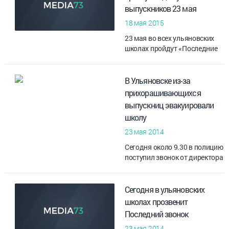
выпускников 23 мая
В школ...
18 мая 2015
23 мая во всех ульяновских
школах пройдут «Последние
звонки». В этом году, по
информации городского
управления образования,
В Ульяновске из-за
школьные стены покинут 4
прихорашивающихся
291 выпуск...
выпускниц эвакуировали
школу
23 мая 2014
Сегодня около 9.30 в полицию
поступил звонок от директора
школы № 62, которая
находится на улице Варейкиса
города Ульяновска. Он
Сегодня в ульяновских
сообщил о том, что на втором
школах прозвенит
э...
Последний звонок
23 мая 2014