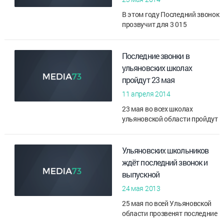
В этом году Последний звонок
прозвучит для 3 015
выпускников 9 классов и 4 463
выпускников 11 классов
ульяновских школ.
Последние звонки в
ульяновских школах
В этом день запланированы
пройдут 23 мая
торжествен...
11 апреля 2014
23 мая во всех школах
ульяновской области пройдут
Последние звонки. На конец
мая намечен «День
отличника», а традиционный
Ульяновских школьников
праздник выпускников
ждёт последний звонок и
«Взлетная полоса...
выпускной
24 мая 2013
25 мая по всей Ульяновской
области прозвенят последние
звонки. В этом году в регионе