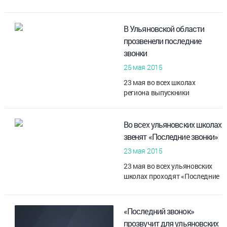
В Ульяновской области
прозвенели последние
звонки
25 мая 2015
23 мая во всех школах
региона выпускники
принимали поздравления с
окончанием первого
большого этапа в их жизни. В
Во всех ульяновских школах
этом году из ульяновских
звенят «Последние звонки»
школ выпустился 5 37...
23 мая 2015
23 мая во всех ульяновских
школах проходят «Последние
звонки». В этом году это
праздник для 4 291
выпускника 9 классов и 2 501
«Последний звонок»
выпускника 11 классов.
прозвучит для ульяновских