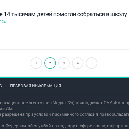
е 14 тысячам детей помогли собраться в школу
024
1
2
3
4
5
С
ПРАВОВАЯ ИНФОРМАЦИЯ
ормационное агентство «Медиа 73») принадлежат ОАУ «Корпор
а 73».
а разрешена при условии письменного согласия правообладат
дано Федеральной службой по надзору в сфере связи, информ