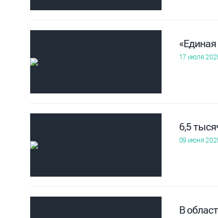
«Единая
17 июля 202
6,5 тыс
09 июня 202
В област