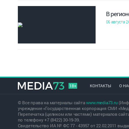
В регион
05 августа 2
18+
КОНТАКТЫ
О НА
© Все права на материалы сайта
www.media73.ru
(Инф
учреждение «Государственная корпорация СМИ «Меди
Перепечатка (целиком или частями) материалов сайт
по телефону +7 (8422) 30-19-39.
Свидетельство ИА № ФС 77 - 43957 от 22.02.2011 вы