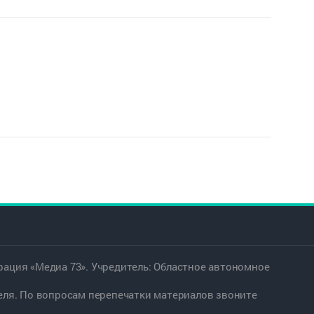
ация «Медиа 73». Учредитель: Областное автономное
еля. По вопросам перепечатки материалов звоните