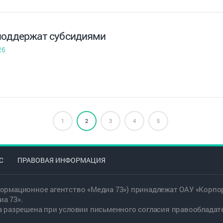
поддержат субсидиями
26
1
2
3
4
5
С
ПРАВОВАЯ ИНФОРМАЦИЯ
ормационное агентство «Медиа 73») принадлежат ОАУ «Корпор
а 73».
а разрешена при условии письменного согласия правообладат