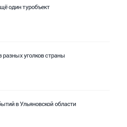
ещё один туробъект
з разных уголков страны
бытий в Ульяновской области