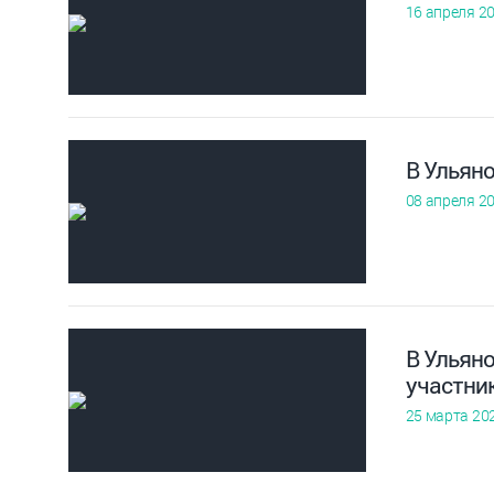
16 апреля 2
В Ульян
08 апреля 2
В Ульян
участник
25 марта 20