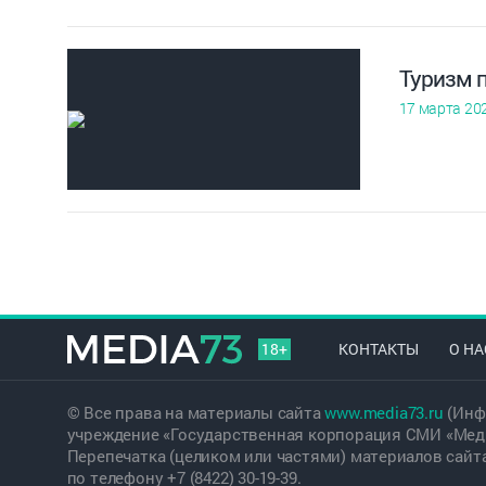
Туризм 
17 марта 20
18+
КОНТАКТЫ
О НА
© Все права на материалы сайта
www.media73.ru
(Инф
учреждение «Государственная корпорация СМИ «Меди
Перепечатка (целиком или частями) материалов сайт
по телефону +7 (8422) 30-19-39.