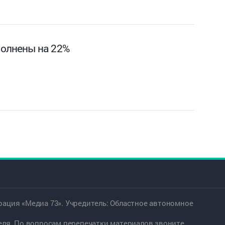
полнены на 22%
ация «Медиа 73». Учредитель: Областное автономное
еля. По вопросам перепечатки материалов звоните