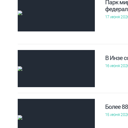
Парк мир
федерал
17 июня 202
В Инзе 
16 июня 202
Более 8
15 июня 202