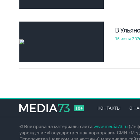
В Ульян
15 июня 202
18+
КОНТАКТЫ
О НА
© Все права на материалы сайта
www.media73.ru
(Инф
учреждение «Государственная корпорация СМИ «Меди
Перепечатка (целиком или частями) материалов сайт