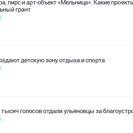
а, пирс и арт-объект «Мельница». Какие проект
ьный грант
6
создают детскую зону отдыха и спорта
6
8 тысяч голосов отдали ульяновцы за благоустр
6