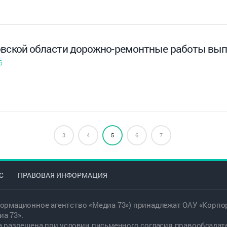
овской области дорожно-ремонтные работы вы
6
3
4
5
6
7
С
ПРАВОВАЯ ИНФОРМАЦИЯ
ормационное агентство «Медиа 73») принадлежат ОАУ «Корпор
а 73».
а разрешена при условии письменного согласия правообладат