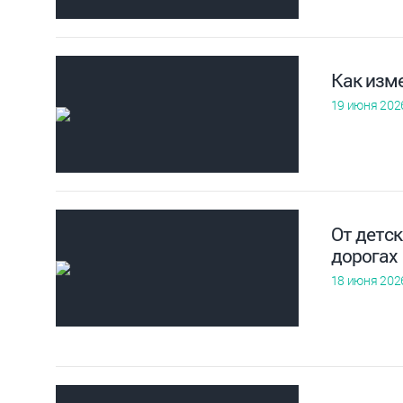
Как изм
19 июня 202
От детск
дорогах
18 июня 202