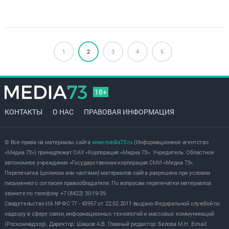
1
2
3
4
5
18+
КОНТАКТЫ
О НАС
ПРАВОВАЯ ИНФОРМАЦИЯ
© Все права на материалы сайта
www.media73.ru
(Информационное агентство
«Медиа 73») принадлежат ОАУ «Корпорация «Медиа 73». Учредитель: Областное
автономное учреждение «Государственная корпорация СМИ «Медиа 73».
Перепечатка (целиком или частями) материалов сайта разрешена при условии
письменного согласия правообладателя. По вопросам перепечатки материалов
звоните по телефону +7 (8422) 30-19-39.
Свидетельство ИА № ФС 77 - 43957 от 22.02.2011 выдано Федеральной службой по
надзору в сфере связи, информационных технологий и массовых коммуникаций
(Роскомнадзор). Директор: Шишов А.В. Главный редактор: Белова М.Н. E-mail: