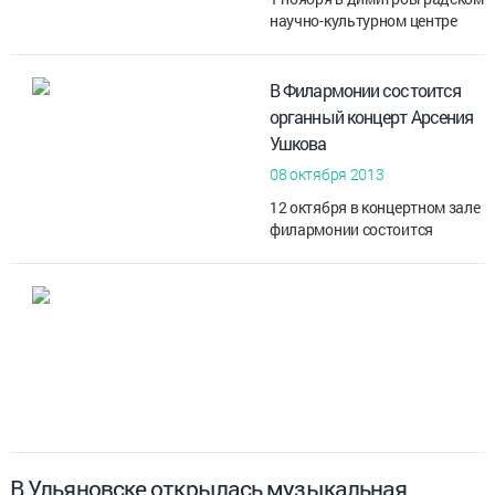
научно-культурном центре
имени Е.П. Славского
состоится концерт немецкого
гитариста Питера Фингера.
В Филармонии состоится
Начало в 18:30. 2 ноября
органный концерт Арсения
музыка...
Ушкова
08 октября 2013
12 октября в концертном зале
филармонии состоится
концерт молодого органиста
Арсения Ушкова «Через
тернии к звездам». Начало в
17:00.
В программе вечера про...
В Ульяновске открылась музыкальная