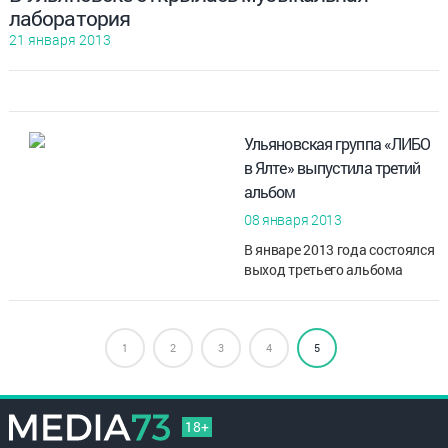
лаборатория
21 января 2013
Ульяновская группа «ЛИБО
в Ялте» выпустила третий
альбом
08 января 2013
В январе 2013 года состоялся
выход третьего альбома
«Матч-пойнт» ульяновской
группы «Л?БО в Ялте»
(«Леонид ?льич Брежнев на
1
2
3
Отдыхе в Ялте»). Всего в нём
4
5
14 пес...
18+