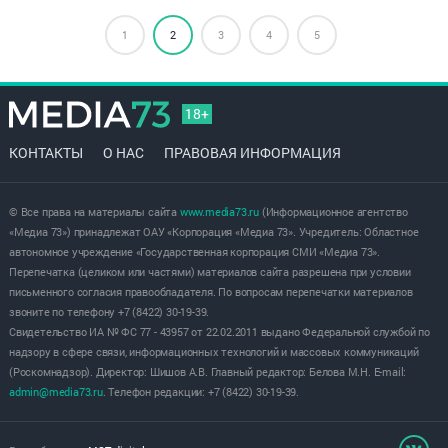
1
2
3
4
5
18+
КОНТАКТЫ
О НАС
ПРАВОВАЯ ИНФОРМАЦИЯ
© Все права на материалы сайта
www.media73.ru
(Информационное агентство
«Медиа 73») принадлежат ОАУ «Корпорация «Медиа 73». Учредитель: Областное
автономное учреждение «Государственная корпорация СМИ «Медиа 73».
Перепечатка (целиком или частями) материалов сайта разрешена при условии
письменного согласия правообладателя. По вопросам перепечатки материалов
звоните по телефону +7 (8422) 30-19-39.
Свидетельство ИА № ФС 77 - 43957 от 22.02.2011 выдано Федеральной службой по
надзору в сфере связи, информационных технологий и массовых коммуникаций
(Роскомнадзор). Директор: Шишов А.В. Главный редактор: Белова М.Н. E-mail:
admin@media73.ru
. Телефон редакции: +7 (8422) 30-19-39.