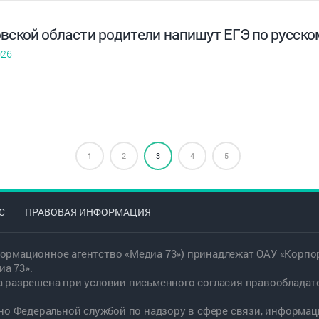
овской области родители напишут ЕГЭ по русско
026
1
2
3
4
5
С
ПРАВОВАЯ ИНФОРМАЦИЯ
ормационное агентство «Медиа 73») принадлежат ОАУ «Корпор
а 73».
а разрешена при условии письменного согласия правообладат
дано Федеральной службой по надзору в сфере связи, информ