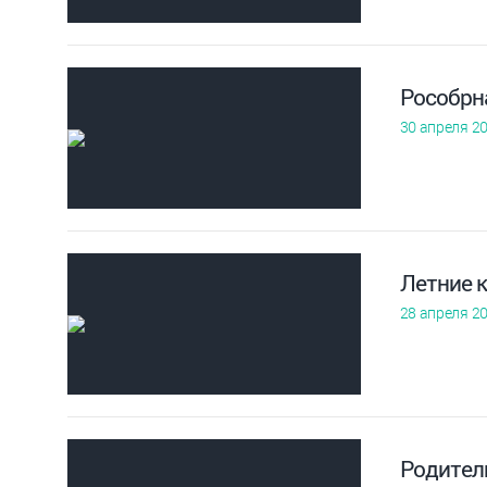
Рособрн
30 апреля 2
Летние к
28 апреля 2
Родител