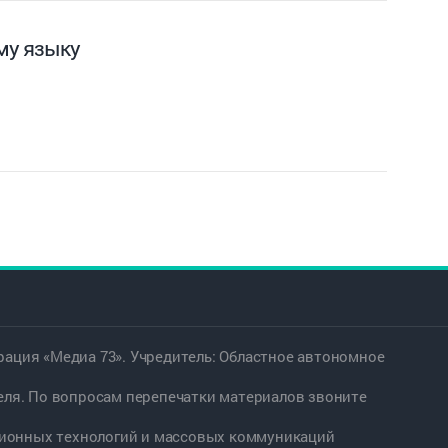
му языку
ация «Медиа 73». Учредитель: Областное автономное
еля. По вопросам перепечатки материалов звоните
ационных технологий и массовых коммуникаций