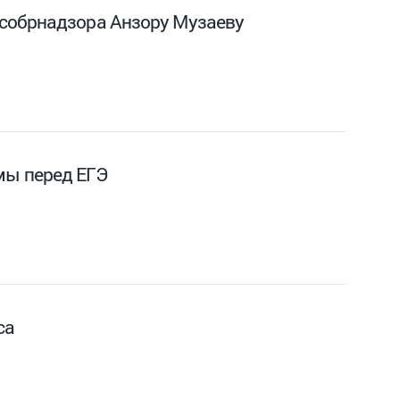
особрнадзора Анзору Музаеву
мы перед ЕГЭ
са