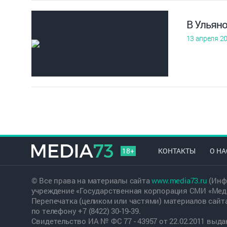
В Ульян
13 апреля 2
18+
КОНТАКТЫ
О НА
© Все права на материалы сайта
www.media73.ru
(Инф
учреждение «Государственная корпорация СМИ «Меди
Перепечатка (целиком или частями) материалов сайт
по телефону +7 (8422) 30-19-39.
Свидетельство ИА № ФС 77 - 43957 от 22.02.2011 вы