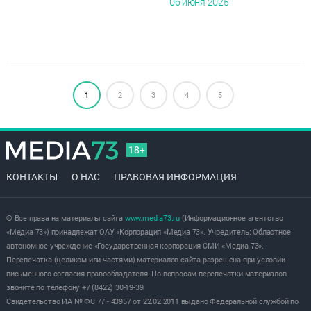
06 июня 2025
1
2
3
4
5
18+
КОНТАКТЫ
О НАС
ПРАВОВАЯ ИНФОРМАЦИЯ
© Все права на материалы сайта
www.media73.ru
(Информационное агентство
«Медиа 73») принадлежат ОАУ «Корпорация «Медиа 73». Учредитель: Областное
автономное учреждение «Государственная корпорация СМИ «Медиа 73».
Перепечатка (целиком или частями) материалов сайта разрешена при условии
письменного согласия правообладателя. По вопросам перепечатки материалов
звоните по телефону +7 (8422) 30-19-39.
Свидетельство ИА № ФС 77 - 43957 от 22.02.2011 выдано Федеральной службой по