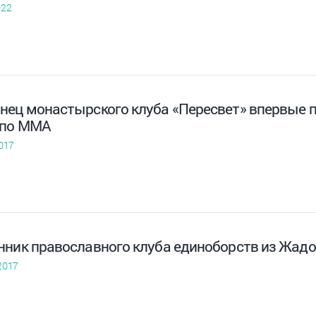
022
нец монастырского клуба «Пересвет» впервые 
 по ММА
017
нник православного клуба единоборств из Жадо
2017