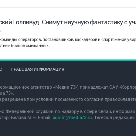
ский Голливуд. Снимут научную фантастику с у
5
команды операторов, постановщиков, каскадеров и спортсменов увид
стием бойцов смешанных ...
С
ПРАВОВАЯ ИНФОРМАЦИЯ
ормационное агентство «Медиа 73») принадлежат ОАУ «Корпор
а 73».
а разрешена при условии письменного согласия правообладат
дано Федеральной службой по надзору в сфере связи, информ
ор: Белова М.Н. E-mail:
admin@media73.ru
. Телефон редакции: +