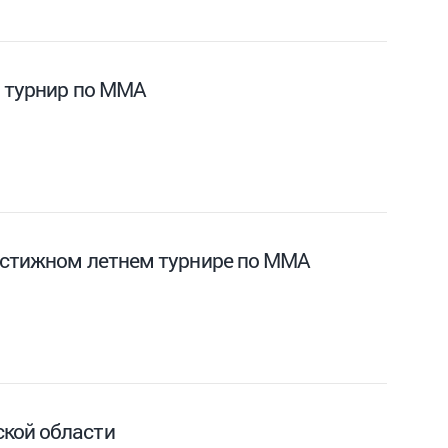
й турнир по ММА
естижном летнем турнире по ММА
ской области