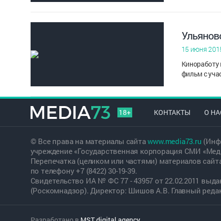
Ульянов
15 июня 201
Киноработу 
фильм с уча
18+
КОНТАКТЫ
О НА
© Все права на материалы сайта
www.media73.ru
(Инф
учреждение «Государственная корпорация СМИ «Меди
Перепечатка (целиком или частями) материалов сайт
по телефону +7 (8422) 30-19-39.
Свидетельство ИА № ФС 77 - 43957 от 22.02.2011 вы
(Роскомнадзор). Директор: Шишов А.В. Главный редакт
Разработано в
MST digital agency