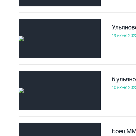
Ульянов
19 июня 202
6 ульян
10 июня 202
Боец ММ