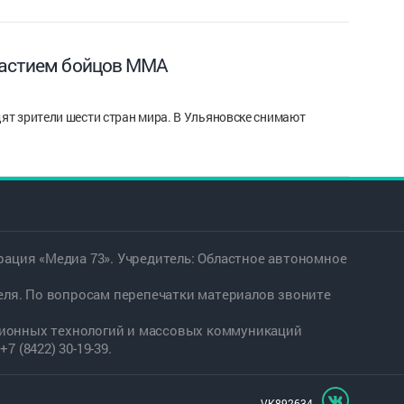
частием бойцов ММА
ят зрители шести стран мира. В Ульяновске снимают
ация «Медиа 73». Учредитель: Областное автономное
еля. По вопросам перепечатки материалов звоните
ационных технологий и массовых коммуникаций
7 (8422) 30-19-39.
VK892634