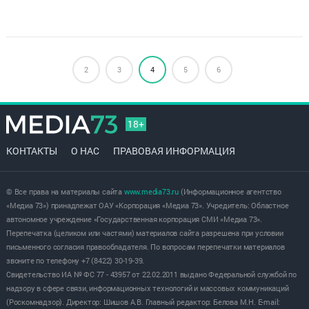
2
3
4
5
6
18+
КОНТАКТЫ
О НАС
ПРАВОВАЯ ИНФОРМАЦИЯ
© Все права на материалы сайта
www.media73.ru
(Информационное агентство
«Медиа 73») принадлежат ОАУ «Корпорация «Медиа 73». Учредитель: Областное
автономное учреждение «Государственная корпорация СМИ «Медиа 73».
Перепечатка (целиком или частями) материалов сайта разрешена при условии
письменного согласия правообладателя. По вопросам перепечатки материалов
звоните по телефону +7 (8422) 30-19-39.
Свидетельство ИА № ФС 77 - 43957 от 22.02.2011 выдано Федеральной службой по
надзору в сфере связи, информационных технологий и массовых коммуникаций
(Роскомнадзор). Директор: Шишов А.В. Главный редактор: Белова М.Н. E-mail: