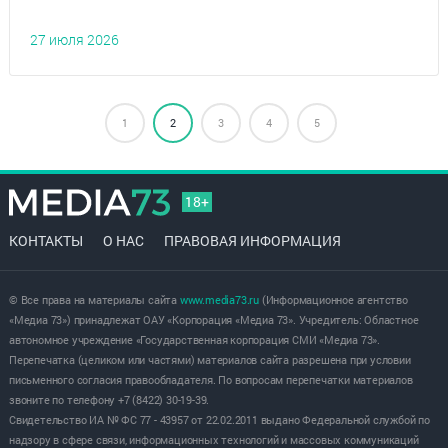
27 июля 2026
1
2
3
4
5
18+
КОНТАКТЫ
О НАС
ПРАВОВАЯ ИНФОРМАЦИЯ
© Все права на материалы сайта
www.media73.ru
(Информационное агентство
«Медиа 73») принадлежат ОАУ «Корпорация «Медиа 73». Учредитель: Областное
автономное учреждение «Государственная корпорация СМИ «Медиа 73».
Перепечатка (целиком или частями) материалов сайта разрешена при условии
письменного согласия правообладателя. По вопросам перепечатки материалов
звоните по телефону +7 (8422) 30-19-39.
Свидетельство ИА № ФС 77 - 43957 от 22.02.2011 выдано Федеральной службой по
надзору в сфере связи, информационных технологий и массовых коммуникаций