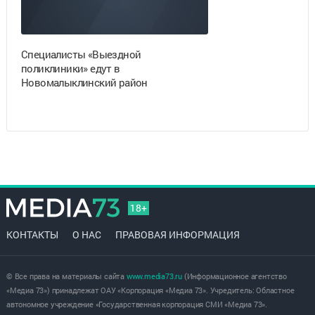
Специалисты «Выездной
поликлиники» едут в
Новомалыклинский район
18+
КОНТАКТЫ
О НАС
ПРАВОВАЯ ИНФОРМАЦИЯ
© Все права на материалы сайта
www.media73.ru
(Информационное агентство
«Медиа 73») принадлежат ОАУ «Корпорация «Медиа 73». Учредитель: Областное
автономное учреждение «Государственная корпорация СМИ «Медиа 73».