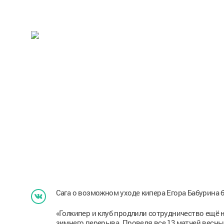
Сага о возможном уходе кипера Егора Бабурина 
«Голкипер и клуб продлили сотрудничество ещё н
зимнего перерыва. Проведя все 13 матчей весны