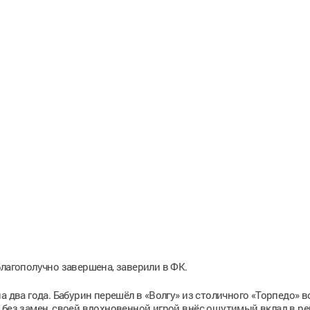
благополучно завершена, заверили в ФК.
а два года. Бабурин перешёл в «Волгу» из столичного «Торпедо» 
 без замен, своей вдохновенной игрой внёс ощутимый вклад в р