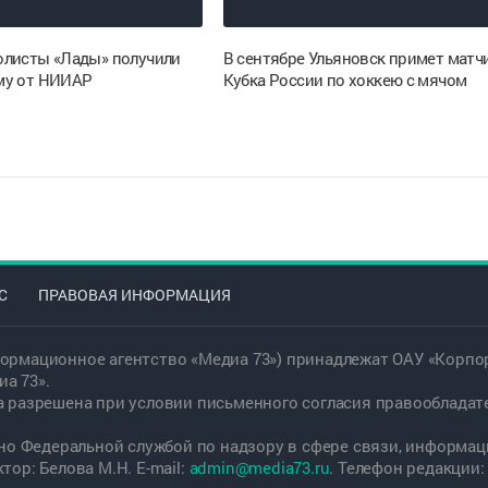
листы «Лады» получили
В сентябре Ульяновск примет матч
му от НИИАР
Кубка России по хоккею с мячом
С
ПРАВОВАЯ ИНФОРМАЦИЯ
ормационное агентство «Медиа 73») принадлежат ОАУ «Корпор
а 73».
а разрешена при условии письменного согласия правообладат
дано Федеральной службой по надзору в сфере связи, информ
ор: Белова М.Н. E-mail:
admin@media73.ru
. Телефон редакции: +