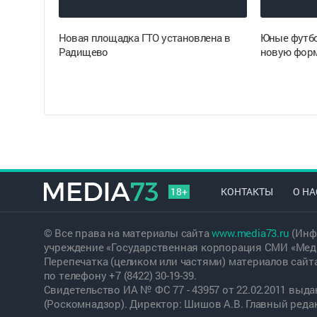
Новая площадка ГТО установлена в
Юные футбо
Радищево
новую фор
18+
КОНТАКТЫ
О НА
© Все права на материалы сайта
www.media73.ru
(Инф
учреждение «Государственная корпорация СМИ «Меди
Перепечатка (целиком или частями) материалов сайт
по телефону +7 (8422) 30-19-39.
Свидетельство ИА № ФС 77 - 43957 от 22.02.2011 вы
(Роскомнадзор). Директор: Шишов А.В. Главный редакт