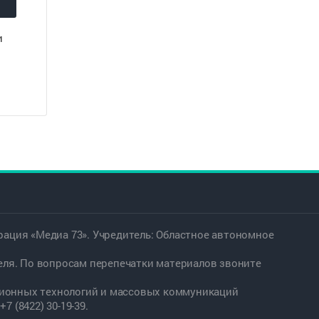
и
ация «Медиа 73». Учредитель: Областное автономное
еля. По вопросам перепечатки материалов звоните
ационных технологий и массовых коммуникаций
7 (8422) 30-19-39.