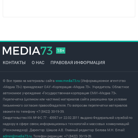
18+
КОНТАКТЫ
О НАС
ПРАВОВАЯ ИНФОРМАЦИЯ
© Все права на материалы сайта
www.media73.ru
(Информационное агентство
«Медиа 73») принадлежат ОАУ «Корпорация «Медиа 73». Учредитель: Областное
автономное учреждение «Государственная корпорация СМИ «Медиа 73».
Перепечатка (целиком или частями) материалов сайта разрешена при условии
письменного согласия правообладателя. По вопросам перепечатки материалов
звоните по телефону +7 (8422) 30-19-39.
Свидетельство ИА № ФС 77 - 43957 от 22.02.2011 выдано Федеральной службой по
надзору в сфере связи, информационных технологий и массовых коммуникаций
(Роскомнадзор). Директор: Шишов А.В. Главный редактор: Белова М.Н. E-mail:
admin@media73.ru
. Телефон редакции: +7 (8422) 30-19-39.