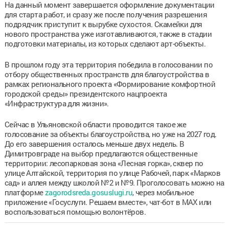
На данный момент завершается оформление документации
для старта работ, и сразу же после получения разрешения
подрядчик приступит к вырубке сухостоя. Скамейки для
нового пространства уже изготавливаются, также в стадии
подготовки материалы, из которых сделают арт-объекты.
В прошлом году эта территория победила в голосовании по
отбору общественных пространств для благоустройства в
рамках регионального проекта «Формирование комфортной
городской среды» президентского нацпроекта
«Инфраструктура для жизни».
Сейчас в Ульяновской области проводится такое же
голосование за объекты благоустройства, но уже на 2027 год.
До его завершения осталось меньше двух недель. В
Димитровграде на выбор предлагаются общественные
территории: лесопарковая зона «Лесная горка», сквер по
улице Алтайской, территория по улице Рабочей, парк «Марков
сад» и аллея между школой №2 и №9. Проголосовать можно на
платформе
zagorodsreda.gosuslugi.ru
, через мобильное
приложение «Госуслуги. Решаем вместе», чат-бот в MAX или
воспользоваться помощью волонтёров.