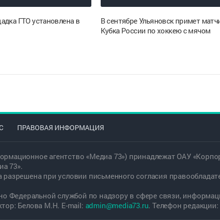
адка ГТО установлена в
В сентябре Ульяновск примет матч
Кубка России по хоккею с мячом
С
ПРАВОВАЯ ИНФОРМАЦИЯ
ормационное агентство «Медиа 73») принадлежат ОАУ «Корпор
а 73».
а разрешена при условии письменного согласия правообладат
дано Федеральной службой по надзору в сфере связи, информ
ор: Белова М.Н. E-mail:
admin@media73.ru
. Телефон редакции: +