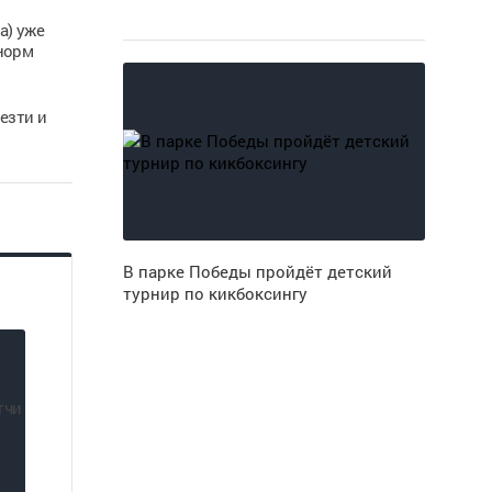
а) уже
 норм
езти и
В парке Победы пройдёт детский
турнир по кикбоксингу