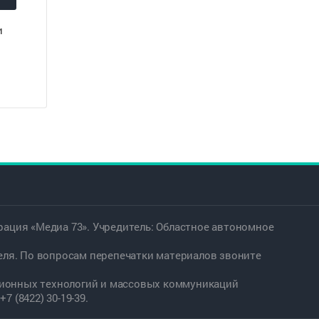
и
ация «Медиа 73». Учредитель: Областное автономное
еля. По вопросам перепечатки материалов звоните
ационных технологий и массовых коммуникаций
7 (8422) 30-19-39.