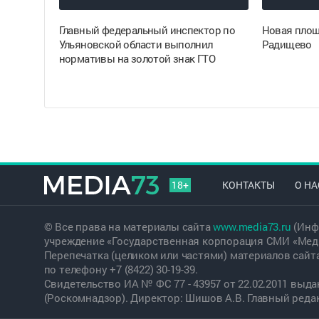
Главный федеральный инспектор по
Новая площ
Ульяновской области выполнил
Радищево
нормативы на золотой знак ГТО
18+
КОНТАКТЫ
О НА
© Все права на материалы сайта
www.media73.ru
(Инф
учреждение «Государственная корпорация СМИ «Меди
Перепечатка (целиком или частями) материалов сайт
по телефону +7 (8422) 30-19-39.
Свидетельство ИА № ФС 77 - 43957 от 22.02.2011 вы
(Роскомнадзор). Директор: Шишов А.В. Главный редакт