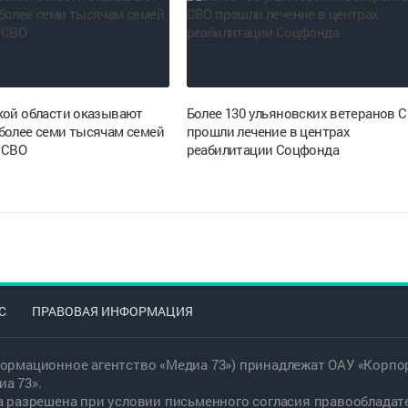
кой области оказывают
Более 130 ульяновских ветеранов 
более семи тысячам семей
прошли лечение в центрах
 СВО
реабилитации Соцфонда
С
ПРАВОВАЯ ИНФОРМАЦИЯ
ормационное агентство «Медиа 73») принадлежат ОАУ «Корпор
а 73».
а разрешена при условии письменного согласия правообладат