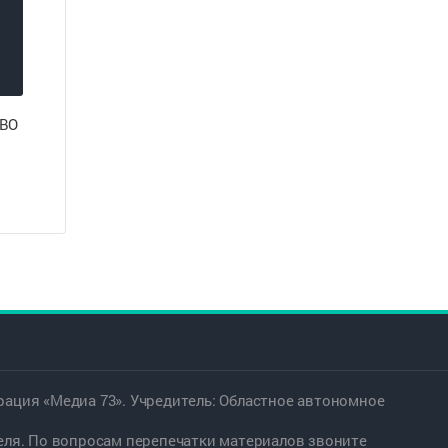
СВО
ация «Медиа 73». Учредитель: Областное автономное
еля. По вопросам перепечатки материалов звоните