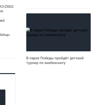
З-23632.
ок.
лей
 бойцы
В парке Победы пройдёт детский
турнир по кикбоксингу