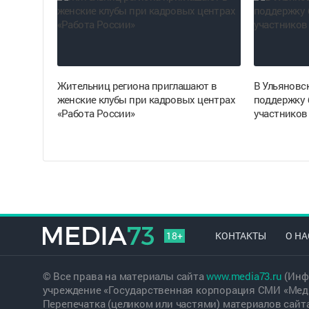
Жительниц региона приглашают в
В Ульяновс
женские клубы при кадровых центрах
поддержку 
«Работа России»
участников
18+
КОНТАКТЫ
О НА
© Все права на материалы сайта
www.media73.ru
(Инф
учреждение «Государственная корпорация СМИ «Меди
Перепечатка (целиком или частями) материалов сайт