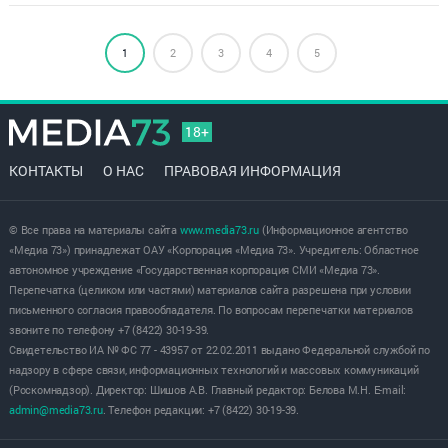
1
2
3
4
5
18+
КОНТАКТЫ
О НАС
ПРАВОВАЯ ИНФОРМАЦИЯ
© Все права на материалы сайта
www.media73.ru
(Информационное агентство
«Медиа 73») принадлежат ОАУ «Корпорация «Медиа 73». Учредитель: Областное
автономное учреждение «Государственная корпорация СМИ «Медиа 73».
Перепечатка (целиком или частями) материалов сайта разрешена при условии
письменного согласия правообладателя. По вопросам перепечатки материалов
звоните по телефону +7 (8422) 30-19-39.
Свидетельство ИА № ФС 77 - 43957 от 22.02.2011 выдано Федеральной службой по
надзору в сфере связи, информационных технологий и массовых коммуникаций
(Роскомнадзор). Директор: Шишов А.В. Главный редактор: Белова М.Н. E-mail:
admin@media73.ru
. Телефон редакции: +7 (8422) 30-19-39.