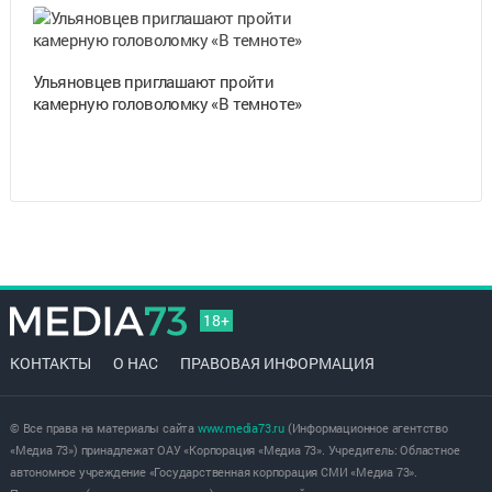
Ульяновцев приглашают пройти
камерную головоломку «В темноте»
18+
КОНТАКТЫ
О НАС
ПРАВОВАЯ ИНФОРМАЦИЯ
© Все права на материалы сайта
www.media73.ru
(Информационное агентство
«Медиа 73») принадлежат ОАУ «Корпорация «Медиа 73». Учредитель: Областное
автономное учреждение «Государственная корпорация СМИ «Медиа 73».