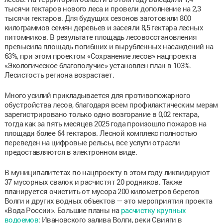
тысячи гектаров нового леса и провели дополнение на 2,3
тысячи гектаров. Для будущих сезонов заготовили 800
килограммов семян деревьев и засеяли 8,5 гектара лесных
питомников. В результате площадь лесовосстановления
превысила площадь погибших и вырубленных насаждений на
63%, при этом проектом «Сохранение лесов» нацпроекта
«Экологическое благополучие» установлен план в 103%.
Лесистость региона возрастает.
Много усилий прикладывается для противопожарного
обустройства лесов, благодаря всем профилактическим мерам
зарегистрировано только одно возгорание в 0,02 гектара,
тогда как за пять месяцев 2025 года произошло пожаров на
площади более 64 гектаров. Лесной комплекс полностью
переведен на цифровые рельсы, все услуги отрасли
предоставляются в электронном виде.
В муниципалитетах по нацпроекту в этом году ликвидируют
37 мусорных свалок и расчистят 20 родников. Также
планируется очистить от мусора 200 километров берегов
Волги и других водных объектов — это мероприятия проекта
«Вода России». Большие планы на
расчистку крупных
водоемов
: Ивановского залива Волги, реки Свияги в